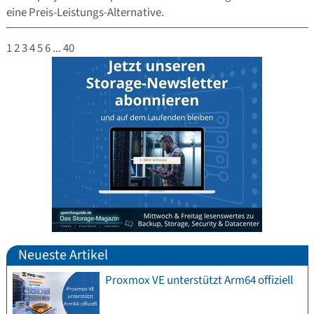
eine Preis-Leistungs-Alternative.
1
2
3
4
5
6
...
40
Neueste Artikel
Proxmox VE unterstützt Arm64 offiziell