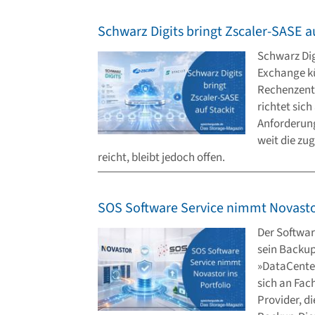
Schwarz Digits bringt Zscaler-SASE a
Schwarz Dig
Exchange kü
Rechenzent
richtet sic
Anforderung
weit die zu
reicht, bleibt jedoch offen.
SOS Software Service nimmt Novastor
Der Softwar
sein Backu
»DataCenter
sich an Fa
Provider, 