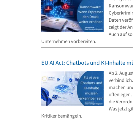
Ransomware
Cyberkrimin
Daten veröf
zeigt der A
Auch auf so
Unternehmen vorbereiten.
EU AI Act: Chatbots und KI-Inhalte 
Ab 2. August
verbindlic
machen und 
offenlegen.
die Verordn
Was jetzt g
Kritiker bemängeln.