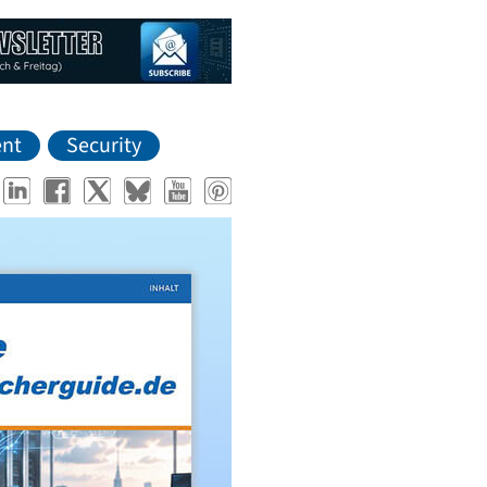
nt
Security