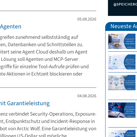
05.08.2026
Neueste Ar
I-Agenten
greifen zunehmend selbstständig auf
n, Datenbanken und Schnittstellen zu.
itert seine Agent Cloud deshalb um Agent
ie Lösung soll Agenten und MCP-Server
griffe für einzelne Tool-Aufrufe prüfen und
e Aktionen in Echtzeit blockieren oder
04.08.2026
mit Garantieleistung
ienz verbindet Security-Operations, Exposure-
, Endpunktschutz und Incident-Response in
ot von Arctic Wolf. Eine Garantieleistung von
Millionen US-Dollar soll mögliche