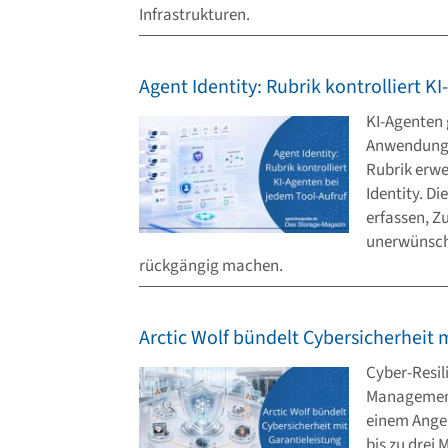
Infrastrukturen.
Agent Identity: Rubrik kontrolliert K
KI-Agenten 
Anwendunge
Rubrik erwe
Identity. D
erfassen, Zu
unerwünscht
rückgängig machen.
Arctic Wolf bündelt Cybersicherheit 
Cyber-Resil
Management
einem Angeb
bis zu drei 