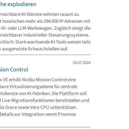
äche explodieren
erreichbare KI-Dienste nehmen rasant zu.
t inzwischen mehr als 294.000 IP-Adressen mit
 KI- oder LLM-Werkzeugen. Zugleich steigt die
erreichbarer industrieller Steuerungssysteme.
ritisch: Stark wachsende KI-Tools weisen teils
iv ausgenutzte Schwachstellen auf.
29.07.2026
sion Control
 VE erhält Nvidia Mission Control eine
are Virtualisierungsebene für zentrale
ienste von KI-Fabriken. Die Plattform soll
d Live-Migrationsfunktionen bereitstellen und
dia Grace sowie Vera CPU unterstützen.
Details zur Integration nennt Proxmox