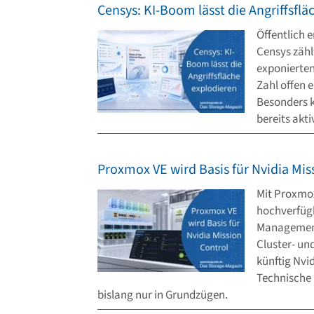
Censys: KI-Boom lässt die Angriffsfl
Öffentlich 
Censys zähl
exponierten
Zahl offen 
Besonders k
bereits akt
Proxmox VE wird Basis für Nvidia Mis
Mit Proxmox
hochverfügb
Managementd
Cluster- un
künftig Nvi
Technische 
bislang nur in Grundzügen.