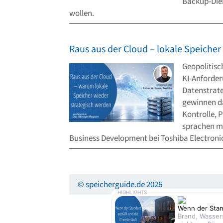
Backup-Dien
wollen.
Raus aus der Cloud – lokale Speicher
Geopolitisc
KI-Anforde
Datenstrate
gewinnen da
Kontrolle, 
sprachen mi
Business Development bei Toshiba Electroni
© speicherguide.de 2026