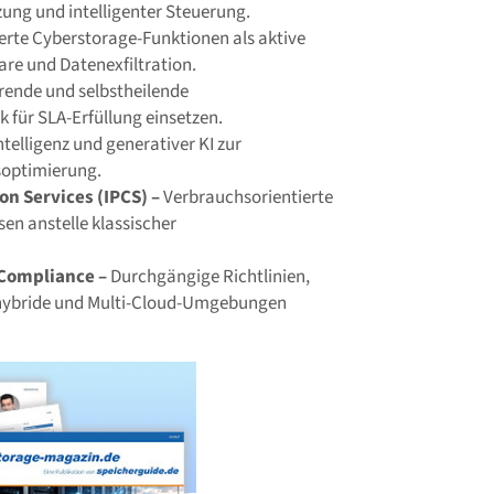
ung und intelligenter Steuerung.
ierte Cyberstorage-Funktionen als aktive
e und Datenexfiltration.
rende und selbstheilende
k für SLA-Erfüllung einsetzen.
ntelligenz und generativer KI zur
soptimierung.
n Services (IPCS) –
Verbrauchsorientierte
en anstelle klassischer
 Compliance –
Durchgängige Richtlinien,
 hybride und Multi-Cloud-Umgebungen