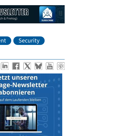
nt
Security