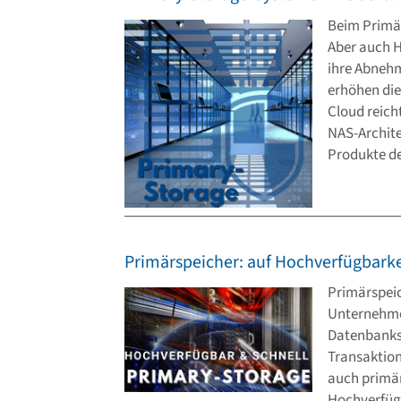
Beim Primär
Aber auch H
ihre Abnehm
erhöhen die 
Cloud reich
NAS-Archite
Produkte de
Primärspeicher: auf Hochverfügbark
Primärspeic
Unternehmen
Datenbanks
Transaktio
auch primär
Hochverfügb