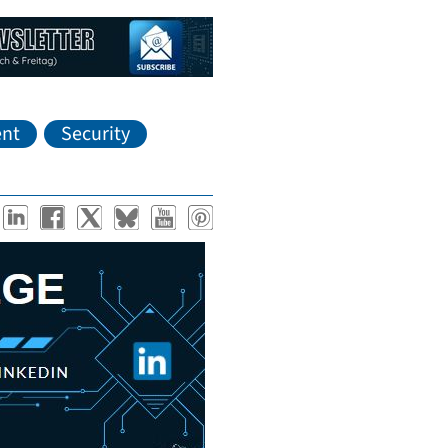
nt
Security