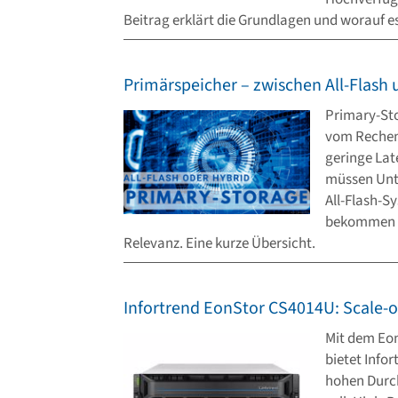
Beitrag erklärt die Grundlagen und worauf es
Primärspeicher – zwischen All-Flash 
Primary-Sto
vom Rechen
geringe Lat
müssen Unt
All-Flash-S
bekommen d
Relevanz. Eine kurze Übersicht.
Infortrend EonStor CS4014U: Scale-o
Mit dem Eo
bietet Info
hohen Durch