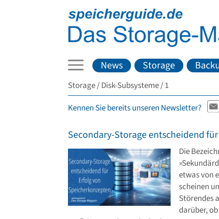
News
Storage
Back
Storage
Disk-Subsysteme
1
Kennen Sie bereits unseren Newsletter?
Secondary-Storage entscheidend für
Die Bezeic
»Sekundärda
etwas von e
scheinen un
Störendes a
darüber, ob