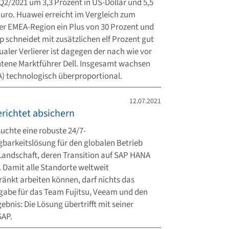
 Q2/2021 um 3,3 Prozent in US-Dollar und 5,5
Euro. Huawei erreicht im Vergleich zum
der EMEA-Region ein Plus von 30 Prozent und
 schneidet mit zusätzlichen elf Prozent gut
ualer Verlierer ist dagegen der nach wie vor
tene Marktführer Dell. Insgesamt wachsen
A) technologisch überproportional.
12.07.2021
richtet absichern
uchte eine robuste 24/7-
barkeitslösung für den globalen Betrieb
Landschaft, deren Transition auf SAP HANA
 Damit alle Standorte weltweit
änkt arbeiten können, darf nichts das
fgabe für das Team Fujitsu, Veeam und den
ebnis: Die Lösung übertrifft mit seiner
SAP.