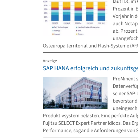
laut IDC im
Prozent in 
Vorjahr in 
auch Netapp
ab. Prozent
unangefoch
Osteuropa territorial und Flash-Systeme (AF
Anzeige
SAP HANA erfolgreich und zukunftsge
ProMinent s
Datenverfüg
seiner SAP-
bevorstand.
uneingeschr
Produktivsystem belasten. Eine perfekte Au
Fujitsu SELECT Expert Partner idicos. Das Erg
Performance, sogar die Anforderungen von 