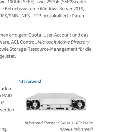
zwei 10GbE (SFP+), zwei 25GbE (SFP28) oder
ie Betriebssysteme Windows Server 2016,
IFS/SMB-, NFS-, FTP-protokollierte Daten
men erfolgen: Quota, User-Account und das
are, ACL Control,
Microsoft Active Directory
sowie Storage-Ressource-Management für die
elistet.
häden
m RAID
8+1
 werden
Infortrend Eonstor CS4014U - Rückseite
ting
(Quelle:Infortrend)