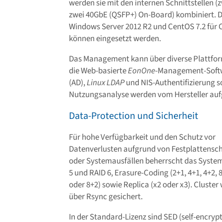
werden sie mit den internen Schnittstellen (
zwei 40GbE (QSFP+) On-Board) kombiniert. D
Windows Server 2012 R2 und CentOS 7.2 für C
können eingesetzt werden.
Das Management kann über diverse Plattfor
die Web-basierte
EonOne
-Management-Softw
(AD),
Linux LDAP
und NIS-Authentifizierung 
Nutzungsanalyse werden vom Hersteller aufg
Data-Protection und Sicherheit
Für hohe Verfügbarkeit und den Schutz vor
Datenverlusten aufgrund von Festplattensc
oder Systemausfällen beherrscht das Syste
5 und RAID 6, Erasure-Coding (2+1, 4+1, 4+2, 
oder 8+2) sowie Replica (x2 oder x3). Cluster
über Rsync gesichert.
In der Standard-Lizenz sind SED (self-encryp