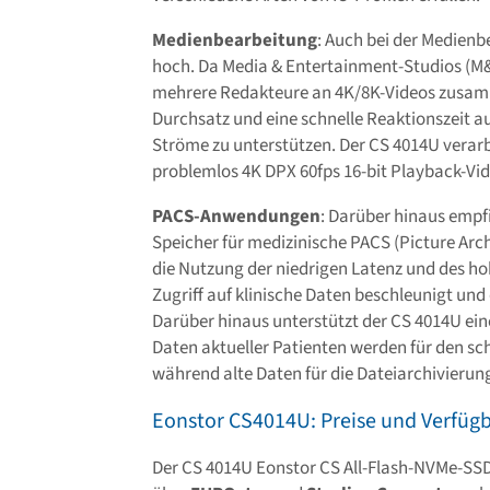
Medienbearbeitung
: Auch bei der Medien
hoch. Da Media & Entertainment-Studios (M
mehrere Redakteure an 4K/8K-Videos zusamm
Durchsatz und eine schnelle Reaktionszeit 
Ströme zu unterstützen. Der CS 4014U verarb
problemlos 4K DPX 60fps 16-bit Playback-Vi
PACS-Anwendungen
: Darüber hinaus empf
Speicher für medizinische PACS (Picture Ar
die Nutzung der niedrigen Latenz und des h
Zugriff auf klinische Daten beschleunigt und 
Darüber hinaus unterstützt der CS 4014U ei
Daten aktueller Patienten werden für den sch
während alte Daten für die Dateiarchivierun
Eonstor CS4014U: Preise und Verfügb
Der CS 4014U Eonstor CS All-Flash-NVMe-SSD