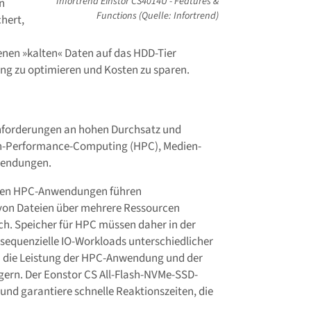
Infortrend Einstor CS4014U - Features &
n
Functions (Quelle: Infortrend)
hert,
enen »kalten« Daten auf das HDD-Tier
ng zu optimieren und Kosten zu sparen.
 Anforderungen an hohen Durchsatz und
gh-Performance-Computing (HPC), Medien-
wendungen.
igen HPC-Anwendungen führen
 von Dateien über mehrere Ressourcen
ch. Speicher für HPC müssen daher in der
d sequenzielle IO-Workloads unterschiedlicher
ch die Leistung der HPC-Anwendung und der
gern. Der Eonstor CS All-Flash-NVMe-SSD-
 und garantiere schnelle Reaktionszeiten, die