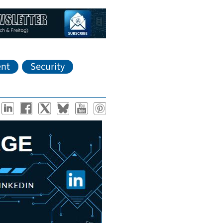
nt
Security