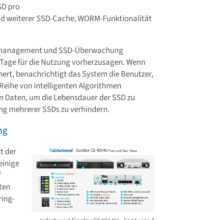
SD pro
nd weiterer SSD-Cache, WORM-Funktionalität
rksmanagement und SSD-Überwachung
n Tage für die Nutzung vorherzusagen. Wenn
ert, benachrichtigt das System die Benutzer,
 Reihe von intelligenten Algorithmen
n Daten, um die Lebensdauer der SSD zu
ung mehrerer SSDs zu verhindern.
ng
t der
einige
f
ten
ring-