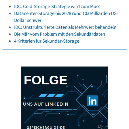
IDC: Cold-Storage-Strategie wird zum Muss
Datacenter-Storage bis 2028 rund 103 Milliarden US-
Dollar schwer
IDC: Unstrukturierte Daten als Mehrwert behandeln
Die Mär vom Problem mit den Sekundärdaten
4 Kriterien für Sekundär-Storage