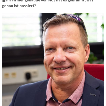
◼
Im Firmengebäude von NCS hat es gebrannt, was
genau ist passiert?