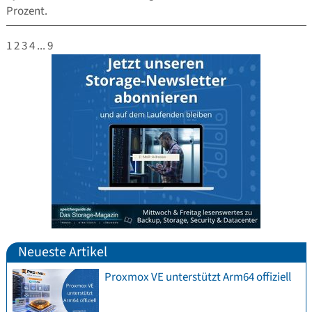
Prozent.
1
2
3
4
...
9
Neueste Artikel
Proxmox VE unterstützt Arm64 offiziell