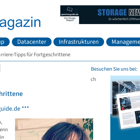
up
Datacenter
Infrastrukturen
Manageme
rriere-Tipps für Fortgeschrittene
Besuchen Sie uns bei:
ch
hrittene
guide.de ***
,
wenn
in