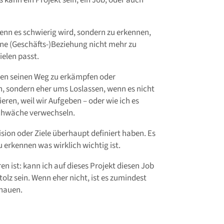
 kann ein Projekt sein, ein Job, oder auch
wenn es schwierig wird, sondern zu erkennen,
ine (Geschäfts-)Beziehung nicht mehr zu
elen passt.
ogen seinen Weg zu erkämpfen oder
n, sondern eher ums Loslassen, wenn es nicht
ren, weil wir Aufgeben – oder wie ich es
 Schwäche verwechseln.
ision oder Ziele überhaupt definiert haben. Es
u erkennen was wirklich wichtig ist.
eren ist: kann ich auf dieses Projekt diesen Job
tolz sein. Wenn eher nicht, ist es zumindest
chauen.