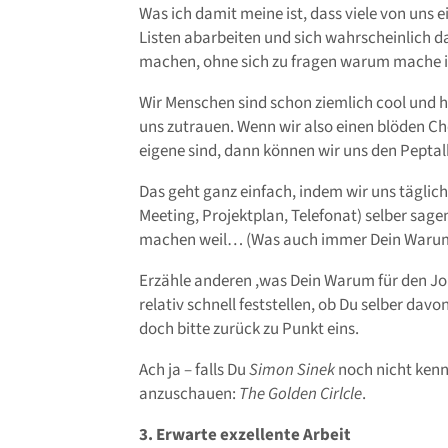
Was ich damit meine ist, dass viele von uns 
Listen abarbeiten und sich wahrscheinlich da
machen, ohne sich zu fragen warum mache i
Wir Menschen sind schon ziemlich cool und h
uns zutrauen. Wenn wir also einen blöden Che
eigene sind, dann können wir uns den Peptal
Das geht ganz einfach, indem wir uns täglich 
Meeting, Projektplan, Telefonat) selber sagen
machen weil… (Was auch immer Dein Warum 
Erzähle anderen ,was Dein Warum für den Job, 
relativ schnell feststellen, ob Du selber dav
doch bitte zurück zu Punkt eins.
Ach ja – falls Du
Simon Sinek
noch nicht kenns
anzuschauen:
The Golden Cirlcle
.
3. Erwarte exzellente Arbeit