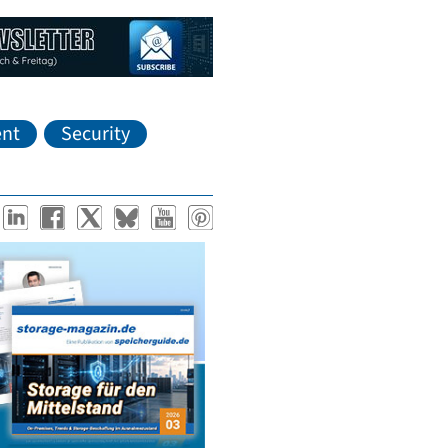
nt
Security