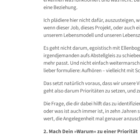
erkennen was funktioniert und was nicht. Das
eine Beziehung.
Ich plädiere hier nicht dafür, auszusteigen, 
wenn dieser Job, dieses Projekt, oder auch e
unserem Lebensmodell und unseren Lebenszi
Es geht nicht darum, egoistisch mit Ellenb
irgendjemanden aufs Abstellgleis zu schiebe
mehr passt. Und nicht einfach weitermarschie
lieber formuliere: Aufhören – vielleicht mit
Das setzt natürlich voraus, dass wir unsere V
geht also darum Prioritäten zu setzen, und z
Die Frage, die dir dabei hilft das zu identifizi
oder was ist auch immer ist, in zehn Jahren s
wert, die Angelegenheit mal genauer anzus
2. Mach Dein »Warum« zu einer Priorität