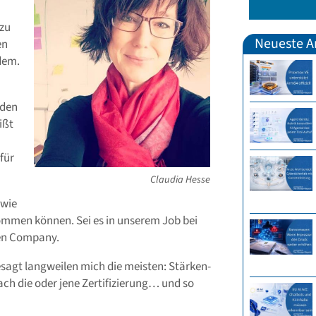
 zu
Neueste Ar
en
dem.
eden
ißt
für
Claudia Hesse
 wie
kommen können. Sei es in unserem Job bei
en Company.
esagt langweilen mich die meisten: Stärken-
die oder jene Zertifizierung… und so