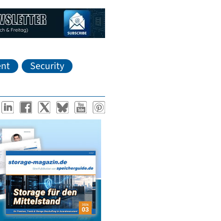
nt
Security