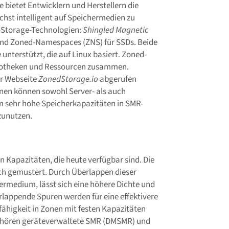
e bietet Entwicklern und Herstellern die
st intelligent auf Speichermedien zu
d-Storage-Technologien:
Shingled Magnetic
 und Zoned-Namespaces (ZNS) für SSDs. Beide
nterstützt, die auf Linux basiert. Zoned-
liotheken und Ressourcen zusammen.
r Webseite
ZonedStorage.io
abgerufen
onen können sowohl Server- als auch
m sehr hohe Speicherkapazitäten in SMR-
zunutzen.
 Kapazitäten, die heute verfügbar sind. Die
ach gemustert. Durch Überlappen dieser
ermedium, lässt sich eine höhere Dichte und
rlappende Spuren werden für eine effektivere
fähigkeit in Zonen mit festen Kapazitäten
gehören geräteverwaltete SMR (DMSMR) und