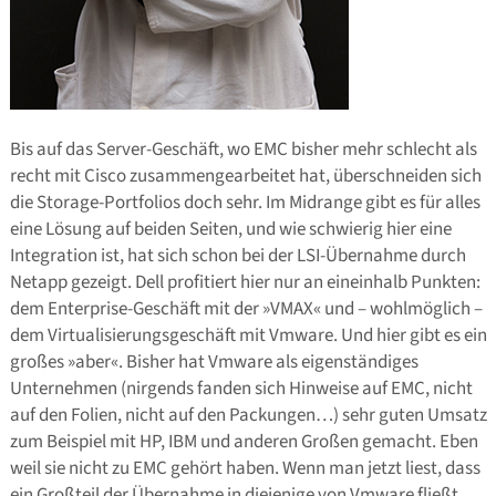
Bis auf das Server-Geschäft, wo EMC bisher mehr schlecht als
recht mit Cisco zusammengearbeitet hat, überschneiden sich
die Storage-Portfolios doch sehr. Im Midrange gibt es für alles
eine Lösung auf beiden Seiten, und wie schwierig hier eine
Integration ist, hat sich schon bei der LSI-Übernahme durch
Netapp gezeigt. Dell profitiert hier nur an eineinhalb Punkten:
dem Enterprise-Geschäft mit der »VMAX« und – wohlmöglich –
dem Virtualisierungsgeschäft mit Vmware. Und hier gibt es ein
großes »aber«. Bisher hat Vmware als eigenständiges
Unternehmen (nirgends fanden sich Hinweise auf EMC, nicht
auf den Folien, nicht auf den Packungen…) sehr guten Umsatz
zum Beispiel mit HP, IBM und anderen Großen gemacht. Eben
weil sie nicht zu EMC gehört haben. Wenn man jetzt liest, dass
ein Großteil der Übernahme in diejenige von Vmware fließt,