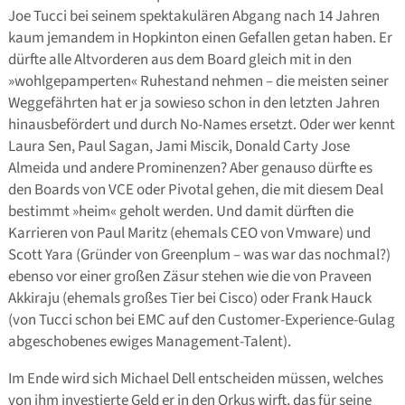
Joe Tucci bei seinem spektakulären Abgang nach 14 Jahren
kaum jemandem in Hopkinton einen Gefallen getan haben. Er
dürfte alle Altvorderen aus dem Board gleich mit in den
»wohlgepamperten« Ruhestand nehmen – die meisten seiner
Weggefährten hat er ja sowieso schon in den letzten Jahren
hinausbefördert und durch No-Names ersetzt. Oder wer kennt
Laura Sen, Paul Sagan, Jami Miscik, Donald Carty Jose
Almeida und andere Prominenzen? Aber genauso dürfte es
den Boards von VCE oder Pivotal gehen, die mit diesem Deal
bestimmt »heim« geholt werden. Und damit dürften die
Karrieren von Paul Maritz (ehemals CEO von Vmware) und
Scott Yara (Gründer von Greenplum – was war das nochmal?)
ebenso vor einer großen Zäsur stehen wie die von Praveen
Akkiraju (ehemals großes Tier bei Cisco) oder Frank Hauck
(von Tucci schon bei EMC auf den Customer-Experience-Gulag
abgeschobenes ewiges Management-Talent).
Im Ende wird sich Michael Dell entscheiden müssen, welches
von ihm investierte Geld er in den Orkus wirft, das für seine