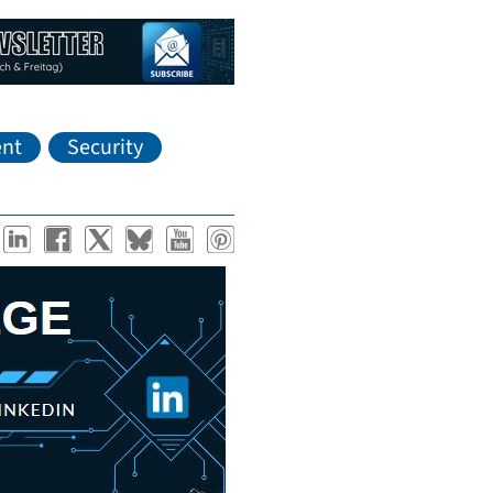
nt
Security