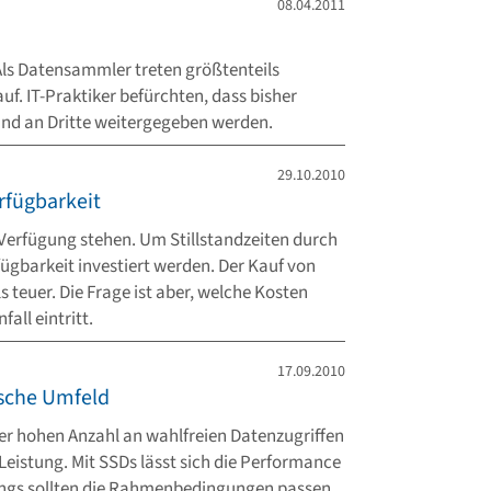
08.04.2011
Als Datensammler treten größtenteils
f. IT-Praktiker befürchten, dass bisher
nd an Dritte weitergegeben werden.
29.10.2010
rfügbarkeit
 Verfügung stehen. Um Stillstandzeiten durch
ügbarkeit investiert werden. Der Kauf von
 teuer. Die Frage ist aber, welche Kosten
all eintritt.
17.09.2010
ische Umfeld
er hohen Anzahl an wahlfreien Datenzugriffen
Leistung. Mit SSDs lässt sich die Performance
dings sollten die Rahmenbedingungen passen.