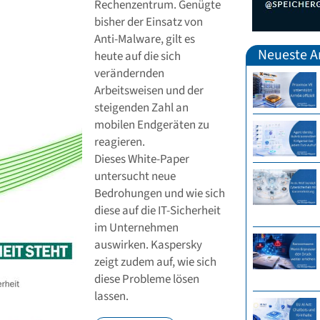
Rechenzentrum. Genügte
bisher der Einsatz von
Anti-Malware, gilt es
Neueste Ar
heute auf die sich
verändernden
Arbeitsweisen und der
steigenden Zahl an
mobilen Endgeräten zu
reagieren.
Dieses White-Paper
untersucht neue
Bedrohungen und wie sich
diese auf die IT-Sicherheit
im Unternehmen
auswirken. Kaspersky
zeigt zudem auf, wie sich
diese Probleme lösen
lassen.