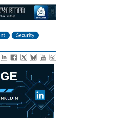
nt
Security