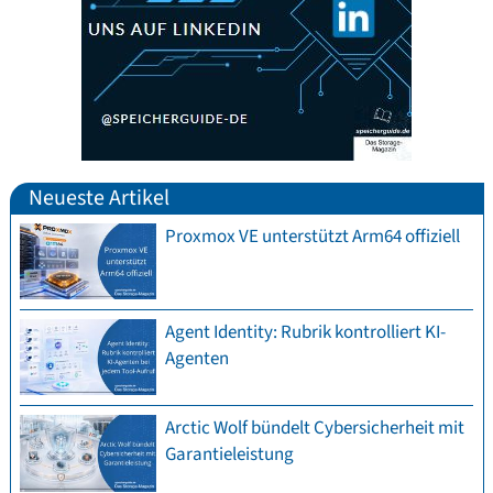
Neueste Artikel
Proxmox VE unterstützt Arm64 offiziell
Agent Identity: Rubrik kontrolliert KI-
Agenten
Arctic Wolf bündelt Cybersicherheit mit
Garantieleistung