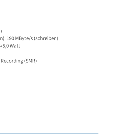
n
n), 190 MByte/s (schreiben)
5/5,0 Watt
 Recording (SMR)