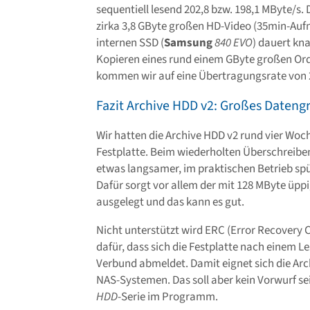
sequentiell lesend 202,8 bzw. 198,1 MByte/s.
zirka 3,8 GByte großen HD-Video (35min-Au
internen SSD (
Samsung
840 EVO
) dauert kn
Kopieren eines rund einem GByte großen Ord
kommen wir auf eine Übertragungsrate von 
Fazit Archive HDD v2: Großes Dateng
Wir hatten die Archive HDD v2 rund vier Woch
Festplatte. Beim wiederholten Überschreibe
etwas langsamer, im praktischen Betrieb sp
Dafür sorgt vor allem der mit 128 MByte üpp
ausgelegt und das kann es gut.
Nicht unterstützt wird ERC (Error Recovery C
dafür, dass sich die Festplatte nach einem L
Verbund abmeldet. Damit eignet sich die Arch
NAS-Systemen. Das soll aber kein Vorwurf se
HDD
-Serie im Programm.