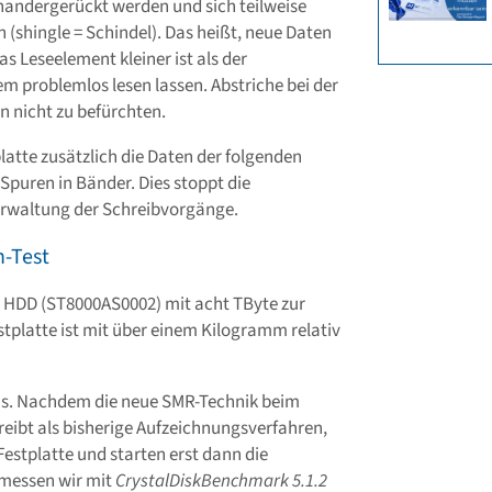
nandergerückt werden und sich teilweise
 (shingle = Schindel). Das heißt, neue Daten
as Leseelement kleiner ist als der
em problemlos lesen lassen. Abstriche bei der
n nicht zu befürchten.
atte zusätzlich die Daten der folgenden
Spuren in Bänder. Dies stoppt die
Verwaltung der Schreibvorgänge.
n-Test
e HDD (ST8000AS0002) mit acht TByte zur
Festplatte ist mit über einem Kilogramm relativ
aus. Nachdem die neue SMR-Technik beim
ibt als bisherige Aufzeichnungsverfahren,
Festplatte und starten erst dann die
messen wir mit
CrystalDiskBenchmark 5.1.2