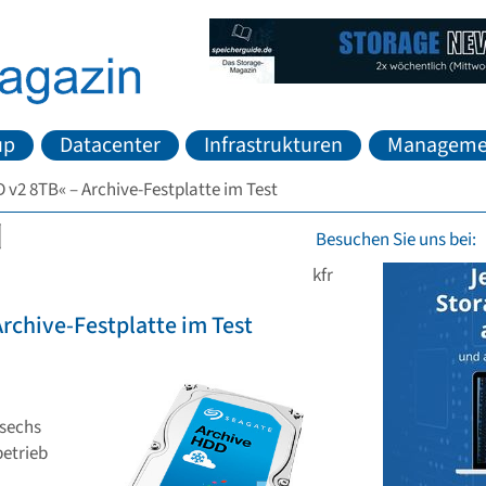
up
Datacenter
Infrastrukturen
Manageme
 v2 8TB« – Archive-Festplatte im Test
Besuchen Sie uns bei:
kfr
rchive-Festplatte im Test
 sechs
betrieb