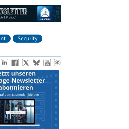
nt
Security