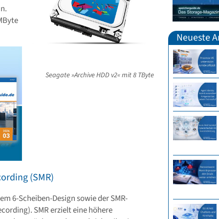
n.
 MByte
Neueste Ar
Seagate »Archive HDD v2« mit 8 TByte
cording (SMR)
inem 6-Scheiben-Design sowie der SMR-
cording). SMR erzielt eine höhere