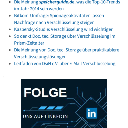
Die Meinung
speicherguide.de
, was die Top-10-Trends
im Jahr 2014 sein werden
Bitkom-Umfrage: Spionageaktivitäten lassen
Nachfrage nach Verschlüsselung steigen
Kaspersky-Studie: Verschlüsselung wird wichtiger
So denkt Doc. tec. Storage über Verschlüsselung im
Prism-Zeitalter
Die Meinung von Doc. tec. Storage über praktikablere
Verschlüsselungslösungen
Leitfaden von DsiN e.V. über E-Mail-Verschlüsselung
.