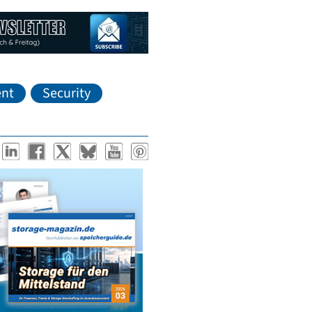
nt
Security