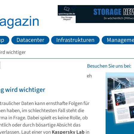
up
Datacenter
Infrastrukturen
Manageme
rd wichtiger
Besuchen Sie uns bei:
eh
g wird wichtiger
rtraulicher Daten kann ernsthafte Folgen für
n haben, im schlechtesten Fall steht die
rma in Frage. Dabei spielt es keine Rolle, ob
tlich oder durch bösartige Absicht das
erlassen. Laut einer von
Kaspersky Lab
in