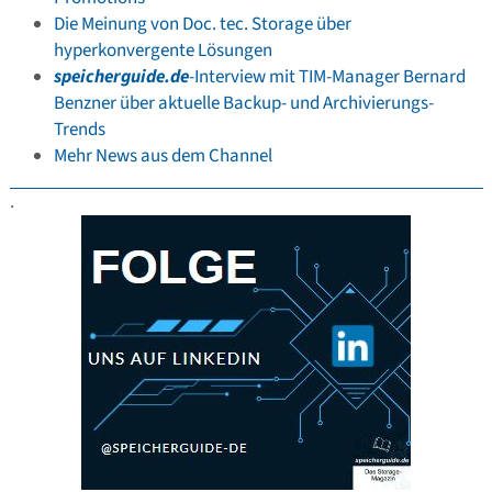
Die Meinung von Doc. tec. Storage über
hyperkonvergente Lösungen
speicherguide.de
-Interview mit TIM-Manager Bernard
Benzner über aktuelle Backup- und Archivierungs-
Trends
Mehr News aus dem Channel
.