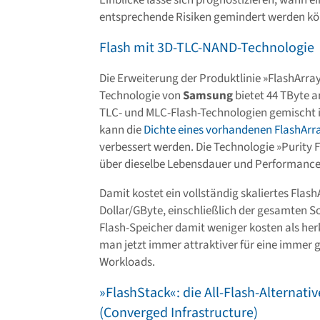
Einblicke lasse sich prognostizieren, wann e
entsprechende Risiken gemindert werden k
Flash mit 3D-TLC-NAND-Technologie
Die Erweiterung der Produktlinie »FlashArr
Technologie von
Samsung
bietet 44 TByte 
TLC- und MLC-Flash-Technologien gemischt 
kann die
Dichte eines vorhandenen FlashAr
verbessert werden. Die Technologie »Purity 
über dieselbe Lebensdauer und Performance
Damit kostet ein vollständig skaliertes Flas
Dollar/GByte, einschließlich der gesamten So
Flash-Speicher damit weniger kosten als he
man jetzt immer attraktiver für eine immer 
Workloads.
»FlashStack«: die All-Flash-Alternati
(Converged Infrastructure)