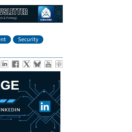
nt
Security