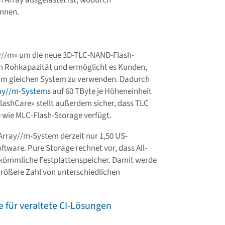
in Array ausgelastet ist, wodurch
önnen.
ay//m« um die neue 3D-TLC-NAND-Flash-
an Rohkapazität und ermöglicht es Kunden,
im gleichen System zu verwenden. Dadurch
ray//m-Systems
auf 60 TByte je Höheneinheit
FlashCare« stellt außerdem sicher, dass TLC
 wie MLC-Flash-Storage verfügt.
hArray//m-System derzeit nur 1,50 US-
ftware. Pure Storage rechnet vor, dass All-
rkömmliche Festplattenspeicher. Damit werde
größere Zahl von unterschiedlichen
ve für veraltete CI-Lösungen