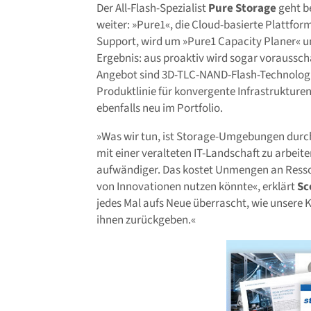
Der All-Flash-Spezialist
Pure Storage
geht b
weiter: »Pure1«, die Cloud-basierte Plattf
Support, wird um »Pure1 Capacity Planer« un
Ergebnis: aus proaktiv wird sogar voraussc
Angebot sind 3D-TLC-NAND-Flash-Technologie
Produktlinie für konvergente Infrastrukture
ebenfalls neu im Portfolio.
»Was wir tun, ist Storage-Umgebungen durch
mit einer veralteten IT-Landschaft zu arbei
aufwändiger. Das kostet Unmengen an Resso
von Innovationen nutzen könnte«, erklärt
Sc
jedes Mal aufs Neue überrascht, wie unsere K
ihnen zurückgeben.«