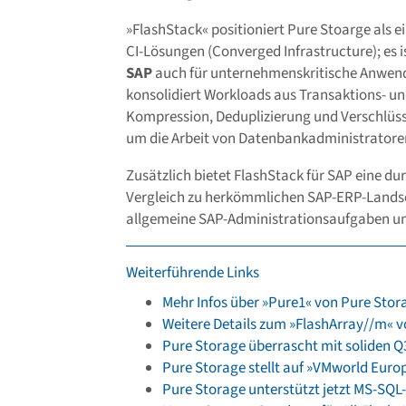
»FlashStack« positioniert Pure Stoarge als ei
CI-Lösungen (Converged Infrastructure); es i
SAP
auch für unternehmenskritische Anwend
konsolidiert Workloads aus Transaktions- un
Kompression, Deduplizierung und Verschlüs
um die Arbeit von Datenbankadministratoren 
Zusätzlich bietet FlashStack für SAP eine du
Vergleich zu herkömmlichen SAP-ERP-Landsc
allgemeine SAP-Administrationsaufgaben um 
Weiterführende Links
Mehr Infos über »Pure1« von Pure Stor
Weitere Details zum »FlashArray//m« 
Pure Storage überrascht mit soliden Q
Pure Storage stellt auf »VMworld Eur
Pure Storage unterstützt jetzt MS-SQL