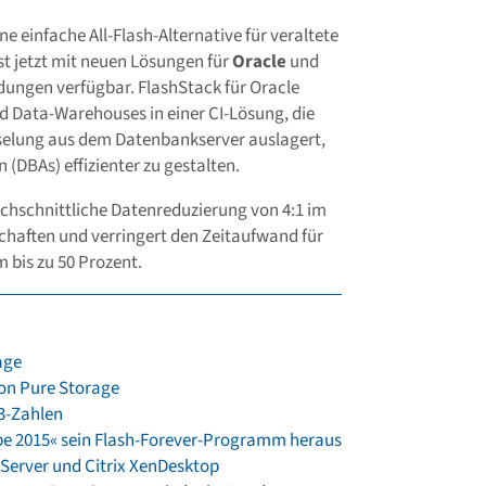
ne einfache All-Flash-Alternative für veraltete
st jetzt mit neuen Lösungen für
Oracle
und
ungen verfügbar. FlashStack für Oracle
d Data-Warehouses in einer CI-Lösung, die
selung aus dem Datenbankserver auslagert,
(DBAs) effizienter zu gestalten.
rchschnittliche Datenreduzierung von 4:1 im
haften und verringert den Zeitaufwand für
bis zu 50 Prozent.
age
von Pure Storage
3-Zahlen
ope 2015« sein Flash-Forever-Programm heraus
-Server und Citrix XenDesktop