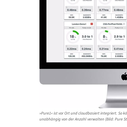
»Pure1« ist vor Ort und cloudbasiert integriert. So 
unabhängig von der Anzahl verwalten (Bild: Pure S