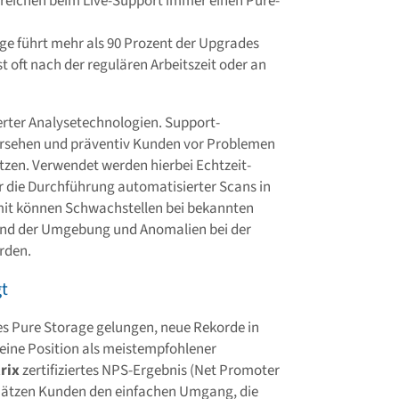
reichen beim Live-Support immer einen Pure-
e führt mehr als 90 Prozent der Upgrades
t oft nach der regulären Arbeitszeit oder an
ierter Analysetechnologien. Support-
ersehen und präventiv Kunden vor Problemen
tzen. Verwendet werden hierbei Echtzeit-
 die Durchführung automatisierter Scans in
mit können Schwachstellen bei bekannten
und der Umgebung und Anomalien bei der
rden.
gt
s Pure Storage gelungen, neue Rekorde in
eine Position als meistempfohlener
rix
zertifiziertes NPS-Ergebnis (Net Promoter
schätzen Kunden den einfachen Umgang, die