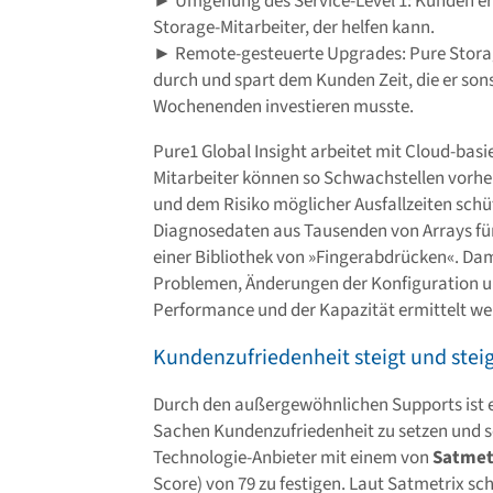
► Umgehung des Service-Level 1: Kunden er
Storage-Mitarbeiter, der helfen kann.
► Remote-gesteuerte Upgrades: Pure Storag
durch und spart dem Kunden Zeit, die er sons
Wochenenden investieren musste.
Pure1 Global Insight arbeitet mit Cloud-bas
Mitarbeiter können so Schwachstellen vorh
und dem Risiko möglicher Ausfallzeiten schü
Diagnosedaten aus Tausenden von Arrays für
einer Bibliothek von »Fingerabdrücken«. Da
Problemen, Änderungen der Konfiguration 
Performance und der Kapazität ermittelt we
Kundenzufriedenheit steigt und stei
Durch den außergewöhnlichen Supports ist e
Sachen Kundenzufriedenheit zu setzen und s
Technologie-Anbieter mit einem von
Satmet
Score) von 79 zu festigen. Laut Satmetrix 