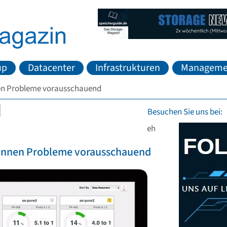
up
Datacenter
Infrastrukturen
Manageme
nen Probleme vorausschauend
Besuchen Sie uns bei:
eh
kennen Probleme vorausschauend