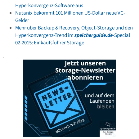
Hyperkonvergenz-Software aus
Nutanix bekommt 101 Millionen US-Dollar neue VC-
Gelder
Mehr über Backup & Recovery, Object-Storage und den
Hyperkonvergenz-Trend im
speicherguide.de
-Special
02-2015: Einkaufsführer Storage
.