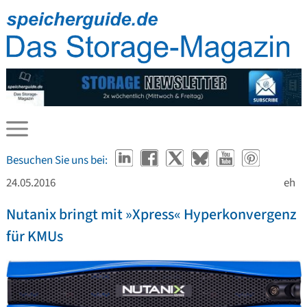
Besuchen Sie uns bei:
24.05.2016
eh
Nutanix bringt mit »Xpress« Hyperkonvergenz
für KMUs