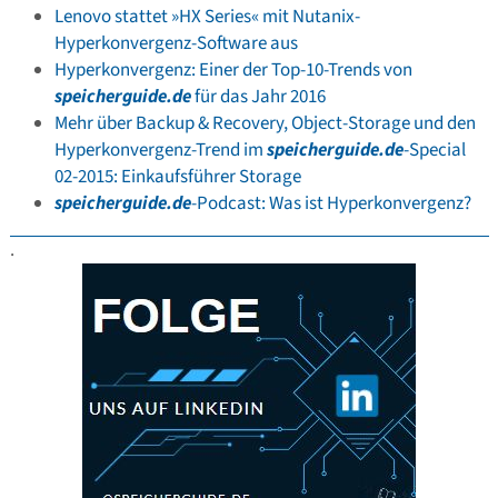
Lenovo stattet »HX Series« mit Nutanix-
Hyperkonvergenz-Software aus
Hyperkonvergenz: Einer der Top-10-Trends von
speicherguide.de
für das Jahr 2016
Mehr über Backup & Recovery, Object-Storage und den
Hyperkonvergenz-Trend im
speicherguide.de
-Special
02-2015: Einkaufsführer Storage
speicherguide.de
-Podcast: Was ist Hyperkonvergenz?
.