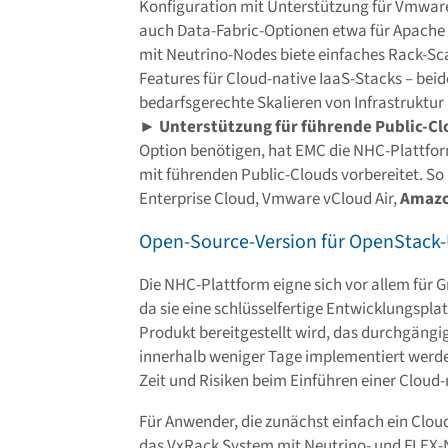
Konfiguration mit Unterstützung für Vmware
auch Data-Fabric-Optionen etwa für Apache
mit Neutrino-Nodes biete einfaches Rack-S
Features für Cloud-native IaaS-Stacks – bei
bedarfsgerechte Skalieren von Infrastruktur
►
Unterstützung für führende Public-Cl
Option benötigen, hat EMC die NHC-Plattfo
mit führenden Public-Clouds vorbereitet. S
Enterprise Cloud, Vmware vCloud Air,
Amaz
Open-Source-Version für OpenStac
Die NHC-Plattform eigne sich vor allem für 
da sie eine schlüsselfertige Entwicklungsplatt
Produkt bereitgestellt wird, das durchgäng
innerhalb weniger Tage implementiert werd
Zeit und Risiken beim Einführen einer Clou
Für Anwender, die zunächst einfach ein Clou
das VxRack System mit Neutrino- und FLEX-N