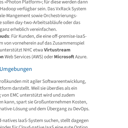
s »Photon Platform«; für diese werden dann
 Hadoop verfügbar sein. Das VxRack System
cale-Mangement sowie Orchestrierungs-
de sollen day-two-Arbeitsabläufe oder das
 ganz erheblich vereinfachen.
ouds
: Für Kunden, die eine off-premise-IaaS-
rm von vorneherein auf das Zusammenspiel
o unterstützt NHC etwa
Virtustream
on
Web Services (AWS) oder
Microsoft
Azure.
k-Umgebungen
Großkunden mit agiler Softwareentwicklung,
form darstellt. Weil sie überdies als ein
ig von EMC unterstützt wird und zudem
en kann, spart sie Großunternehmen Kosten,
d-native-Lösung und dem Übergang zu DevOps.
d-natives IaaS-System suchen, stellt dagegen
odes für Cloud-native IaaS eine gute Option