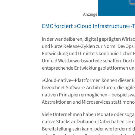
Anzeige
EMC forciert »Cloud Infrastructure«-
In der wandelbaren, digital geprägten Wirts
und kurze Release-Zyklen zur Norm. DevOps 
Entwicklung und IT mittels kontinuierlicher B
Umfeld Wettbewerbsvorteile schaffen. Doch
entsprechende Entwicklungsplattformen un
»Cloud-native«-Plattformen können dieser Er
bezeichnet Software-Architekturen, die ag
nativen Prinzipien ermöglichen – beispielsw
Abstraktionen und Microservices statt monol
Viele Unternehmen haben Monate oder sogar
native Stacks aufzubauen. Dabei haben sie e
Bereitstellung sein kann, oder wie fordernd 