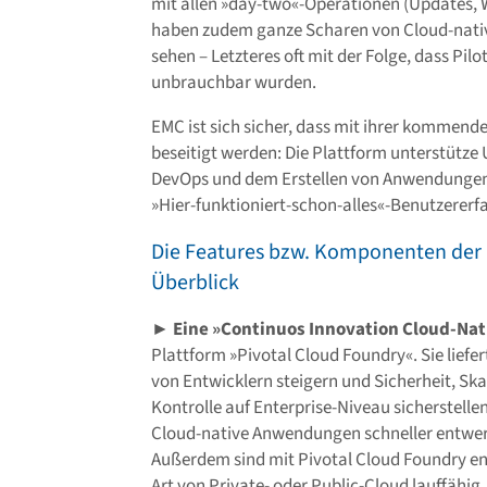
mit allen »day-two«-Operationen (Updates, 
haben zudem ganze Scharen von Cloud-nati
sehen – Letzteres oft mit der Folge, dass Pilo
unbrauchbar wurden.
EMC ist sich sicher, dass mit ihrer kommend
beseitigt werden: Die Plattform unterstütze
DevOps und dem Erstellen von Anwendungen u
»Hier-funktioniert-schon-alles«-Benutzererf
Die Features bzw. Komponenten der 
Überblick
►
Eine »Continuos Innovation Cloud-Nat
Plattform »Pivotal Cloud Foundry«. Sie liefe
von Entwicklern steigern und Sicherheit, Sk
Kontrolle auf Enterprise-Niveau sicherstelle
Cloud-native Anwendungen schneller entwer
Außerdem sind mit Pivotal Cloud Foundry en
Art von Private- oder Public-Cloud lauffähig.