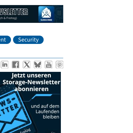
nt
Security