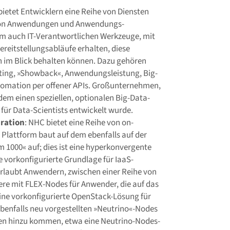
bietet Entwicklern eine Reihe von Diensten
 von Anwendungen und Anwendungs-
form auch IT-Verantwortlichen Werkzeuge, mit
ereitstellungsabläufe erhalten, diese
im Blick behalten können. Dazu gehören
ting, »Showback«, Anwendungsleistung, Big-
omation per offener APIs. Großunternehmen,
dem einen speziellen, optionalen Big-Data-
für Data-Scientists entwickelt wurde.
uration
: NHC bietet eine Reihe von on-
 Plattform baut auf dem ebenfalls auf der
1000« auf; dies ist eine hyperkonvergente
e vorkonfigurierte Grundlage für IaaS-
laubt Anwendern, zwischen einer Reihe von
e mit FLEX-Nodes für Anwender, die auf das
eine vorkonfigurierte OpenStack-Lösung für
enfalls neu vorgestellten »Neutrino«-Nodes
onen hinzu kommen, etwa eine Neutrino-Nodes-