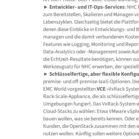
►
Entwickler- und IT-Ops-Services
: NHC 
zum Bereitstellen, Skalieren und Managen
Lebenszyklen. Gleichzeitig bietet die Platt
denen diese Einblicke in Entwicklungs- und B
managen und die damit verbundenen Kosten 
Features wie Logging, Monitoring und Repor
Data-Analytics oder -Management sowie Aut
die Echtzeit-Resultate benötigen, können zu
Werkzeugsatz für NHC erwerben, der speziell 
►
Schlüsselfertige, aber flexible Konfig
premise- und off-premise-IaaS-Optionen. Die
EMC World vorgestellten
VCE
»VxRack System 
Rack-Scale-Appliance, die als schlüsselfertig
Umgebungen fungiert. Das VxRack-System er
Cloud-Stacks zu wählen: Etwa VMware vSpher
bauen wollen, was sie bereits kennen. Oder 
Kunden, die OpenStack zusammen mit den eb
nutzen wollen. Künftig sollen weitere Opti