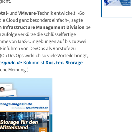
licht.
otal
- und
VMware
-Technik entwickelt. »So
ie Cloud ganz besonders einfach«, sagte
n Infrastructure Management Division
bei
 zufolge verkürze die schlüsselfertige
nahme von IaaS-Umgebungen auf bis zu zwei
Einführen von DevOps als Vorstufe zu
Ob DevOps wirklich so viele Vorteile bringt,
erguide.de
-Kolumnist
Doc. tec. Storage
ische Meinung.)