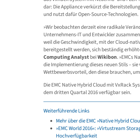
dar: Die Appliance verkürzt die Bereitstellu
und nutzt dafür Open-Source-Technologien.
»Wir beobachten derzeit eine radikale Veränd
Unternehmens-IT und Entwickler zusammenar
weil die Geschwindigkeit, mit der Cloud-na
bereitgestellt werden, sich beständig erhöht
Computing Analyst
bei
Wikibon
. »EMCs Na
die Implementierung dieses neuen Stils – si
Wettbewerbsvorteil, den diese brauchen, um i
Die EMC Native Hybrid Cloud mit VxRack Sys
dem dritten Quartal 2016 verfügbar sein.
Weiterführende Links
Mehr über die EMC »Native Hybrid Clo
»EMC World 2016«: »Virtustream Stora
Hochverfügbarkeit