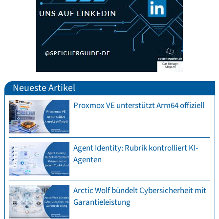
Neueste Artikel
Proxmox VE unterstützt Arm64 offiziell
Agent Identity: Rubrik kontrolliert KI-
Agenten
Arctic Wolf bündelt Cybersicherheit mit
Garantieleistung