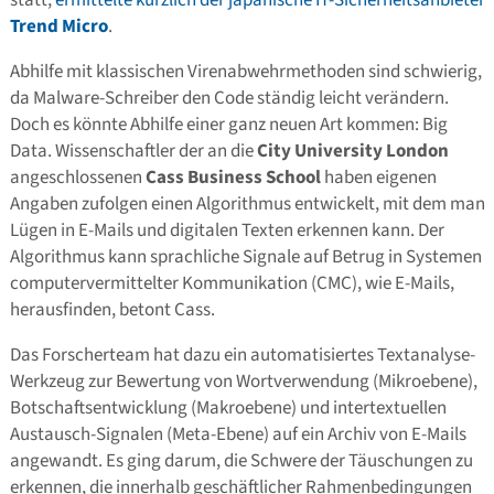
statt,
ermittelte kürzlich der japanische IT-Sicherheitsanbieter
Trend Micro
.
Abhilfe mit klassischen Virenabwehrmethoden sind schwierig,
da Malware-Schreiber den Code ständig leicht verändern.
Doch es könnte Abhilfe einer ganz neuen Art kommen: Big
Data. Wissenschaftler der an die
City University London
angeschlossenen
Cass Business School
haben eigenen
Angaben zufolgen einen Algorithmus entwickelt, mit dem man
Lügen in E-Mails und digitalen Texten erkennen kann. Der
Algorithmus kann sprachliche Signale auf Betrug in Systemen
computervermittelter Kommunikation (CMC), wie E-Mails,
herausfinden, betont Cass.
Das Forscherteam hat dazu ein automatisiertes Textanalyse-
Werkzeug zur Bewertung von Wortverwendung (Mikroebene),
Botschaftsentwicklung (Makroebene) und intertextuellen
Austausch-Signalen (Meta-Ebene) auf ein Archiv von E-Mails
angewandt. Es ging darum, die Schwere der Täuschungen zu
erkennen, die innerhalb geschäftlicher Rahmenbedingungen