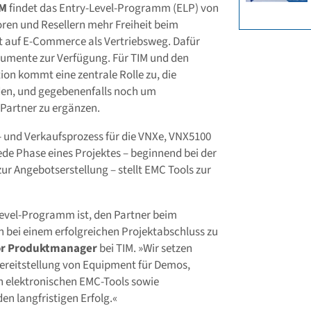
IM
findet das Entry-Level-Programm (ELP) von
oren und Resellern mehr Freiheit beim
zt auf E-Commerce als Vertriebsweg. Dafür
trumente zur Verfügung. Für TIM und den
ion kommt eine zentrale Rolle zu, die
den, und gegebenenfalls noch um
-Partner zu ergänzen.
- und Verkaufsprozess für die VNXe, VNX5100
jede Phase eines Projektes – beginnend bei der
ur Angebotserstellung – stellt EMC Tools zur
Level-Programm ist, den Partner beim
hn bei einem erfolgreichen Projektabschluss zu
or Produktmanager
bei TIM. »Wir setzen
Bereitstellung von Equipment für Demos,
n elektronischen EMC-Tools sowie
en langfristigen Erfolg.«