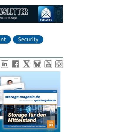
nt
Security