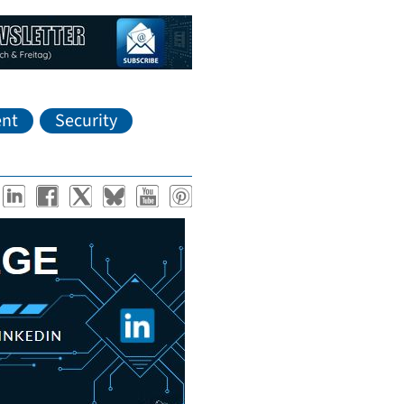
nt
Security