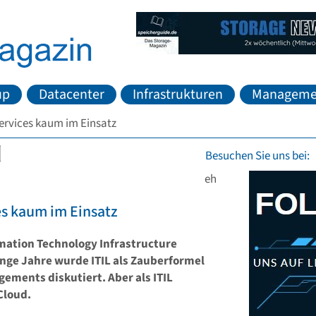
up
Datacenter
Infrastrukturen
Manageme
Services kaum im Einsatz
Besuchen Sie uns bei:
eh
es kaum im Einsatz
mation Technology Infrastructure
nge Jahre wurde ITIL als Zauberformel
ements diskutiert. Aber als ITIL
Cloud.