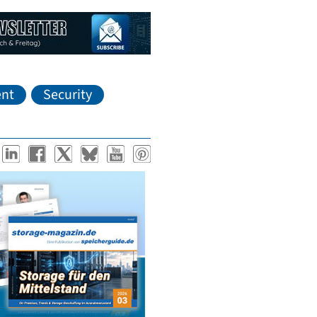
nt
Security