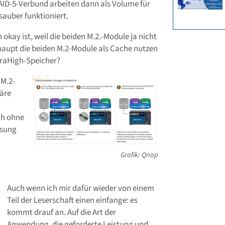
AID-5-Verbund arbeiten dann als Volume für
sauber funktioniert.
n okay ist, weil die beiden M.2.-Module ja nicht
haupt die beiden M.2-Module als Cache nutzen
ltraHigh-Speicher?
M.2-
wäre
gh ohne
ösung
Grafik: Qnap
Auch wenn ich mir dafür wieder von einem
Teil der Leserschaft einen einfange: es
kommt drauf an. Auf die Art der
Anwendung, die geforderte Leistung und