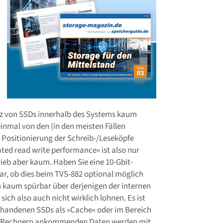
tz von SSDs innerhalb des Systems kaum
inmal von den (in den meisten Fällen
e Positionierung der Schreib-/Leseköpfe
ated read write performance« ist also nur
rieb aber kaum. Haben Sie eine 10-Gbit-
lar, ob dies beim TVS-882 optional möglich
ch kaum spürbar über derjenigen der internen
sich also auch nicht wirklich lohnen. Es ist
orhandenen SSDs als »Cache« oder im Bereich
 den Rechnern ankommenden Daten werden mit