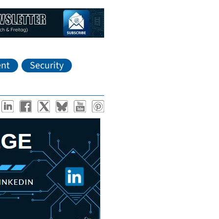
nt
Security