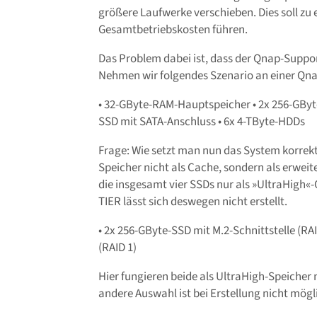
größere Laufwerke verschieben. Dies soll zu
Gesamtbetriebskosten führen.
Das Problem dabei ist, dass der Qnap-Suppor
Nehmen wir folgendes Szenario an einer Qn
• 32-GByte-RAM-Hauptspeicher • 2x 256-GByte
SSD mit SATA-Anschluss • 6x 4-TByte-HDDs
Frage: Wie setzt man nun das System korrekt
Speicher nicht als Cache, sondern als erweit
die insgesamt vier SSDs nur als »UltraHigh«
TIER lässt sich deswegen nicht erstellt.
• 2x 256-GByte-SSD mit M.2-Schnittstelle (RA
(RAID 1)
Hier fungieren beide als UltraHigh-Speicher 
andere Auswahl ist bei Erstellung nicht mögl