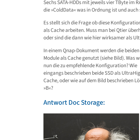
Sechs SATA-HDDs mit jeweils vier TByte im R
die »ColdData« was in Ordnung ist und auch 
Es stellt sich die Frage ob diese Konfiguratio
als Cache arbeiten. Muss man bei Qtier über
oder sind die dann wie hier wirksamer als U
In einem Qnap-Dokument werden die beiden 
Module als Cache genutzt (siehe Bild). Was 
nun die zu empfehlende Konfiguration? Wie
eingangs beschrieben beide SSD als UltraHi
Cache, oder wie auf dem Bild beschrieben L
»B«?
Antwort Doc Storage: