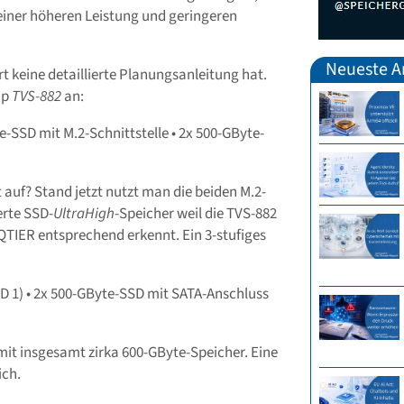
 einer höheren Leistung und geringeren
Neueste Ar
t keine detaillierte Planungsanleitung hat.
ap
TVS-882
an:
-SSD mit M.2-Schnittstelle • 2x 500-GByte-
 auf? Stand jetzt nutzt man die beiden M.2-
erte SSD-
UltraHigh
-Speicher weil die TVS-882
-QTIER entsprechend erkennt. Ein 3-stufiges
ID 1) • 2x 500-GByte-SSD mit SATA-Anschluss
mit insgesamt zirka 600-GByte-Speicher. Eine
ich.