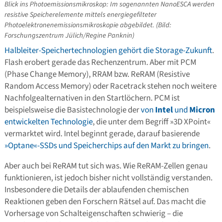
Blick ins Photoemissionsmikroskop: Im sogenannten NanoESCA werden
resistive Speicherelemente mittels energiegefilteter
Photoelektronenemissionsmikroskopie abgebildet. (Bild:
Forschungszentrum Jülich/Regine Panknin)
Halbleiter-Speichertechnologien gehört die Storage-Zukunft
.
Flash erobert gerade das Rechenzentrum. Aber mit PCM
(Phase Change Memory), RRAM bzw. ReRAM (Resistive
Random Access Memory) oder Racetrack stehen noch weitere
Nachfolgealternativen in den Startlöchern. PCM ist
beispielsweise die Basistechnologie der
von
Intel
und
Micron
entwickelten Technologie
, die unter dem Begriff »3D XPoint«
vermarktet wird. Intel beginnt gerade, darauf basierende
»Optane«-SSDs und Speicherchips auf den Markt zu bringen
.
Aber auch bei ReRAM tut sich was. Wie ReRAM-Zellen genau
funktionieren, ist jedoch bisher nicht vollständig verstanden.
Insbesondere die Details der ablaufenden chemischen
Reaktionen geben den Forschern Rätsel auf. Das macht die
Vorhersage von Schalteigenschaften schwierig – die