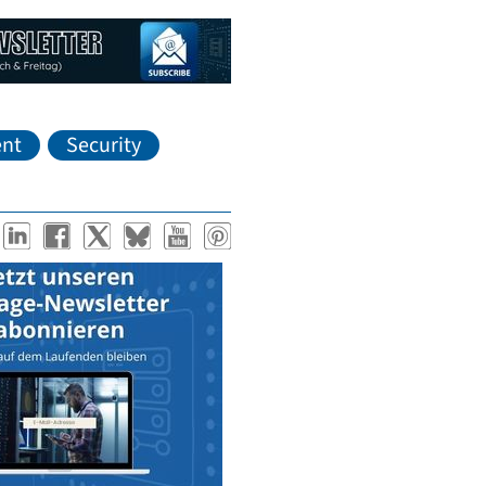
nt
Security