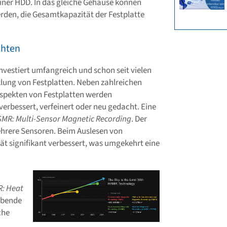
iner HDD. In das gleiche Gehäuse können
rden, die Gesamtkapazität der Festplatte
chten
nvestiert umfangreich und schon seit vielen
lung von Festplatten. Neben zahlreichen
Aspekten von Festplatten werden
rbessert, verfeinert oder neu gedacht. Eine
SMR:
Multi-Sensor Magnetic Recording
. Der
hrere Sensoren. Beim Auslesen von
ät signifikant verbessert, was umgekehrt eine
: Heat
eibende
che