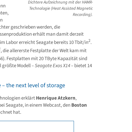
Dichtere Aufzeichnung mit der HAMR-
ann
Technologie (Heat Assisted Magnetic
ten,
Recording).
en
chter geschrieben werden, die
assenproduktion erhält man damit derzeit
2
 im Labor erreicht Seagate bereits 10 Tbit/in
.
2
, die allererste Festplatte der Welt kam mit
56). Festplatten mit 20 TByte Kapazität sind
ll größte Modell –
Seagate Exos X14
– bietet 14
 the next level of storage
chnologien erklärt
Henrique Atzkern
,
bei Seagate, in einem Webcast, den
Boston
ichnet hat.