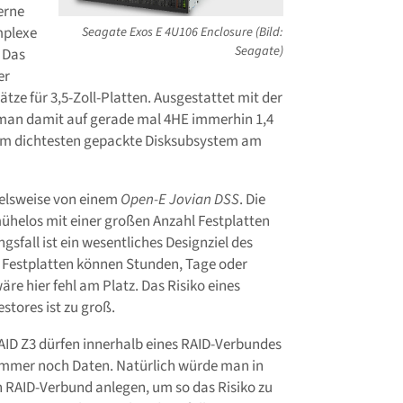
erne
mplexe
Seagate Exos E 4U106 Enclosure (Bild:
Seagate)
 Das
er
ze für 3,5-Zoll-Platten. Ausgestattet mit der
 man damit auf gerade mal 4HE immerhin 1,4
s am dichtesten gepackte Disksubsystem am
ielsweise von einem
Open-E Jovian DSS
. Die
mühelos mit einer großen Anzahl Festplatten
fall ist ein wesentliches Designziel des
e Festplatten können Stunden, Tage oder
re hier fehl am Platz. Das Risiko eines
stores ist zu groß.
AID Z3 dürfen innerhalb eines RAID-Verbundes
t immer noch Daten. Natürlich würde man in
n RAID-Verbund anlegen, um so das Risiko zu