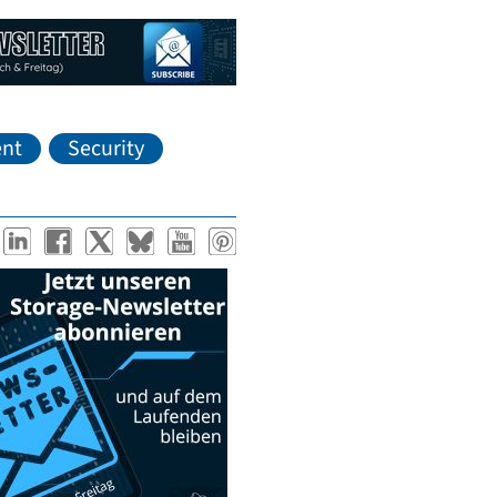
nt
Security