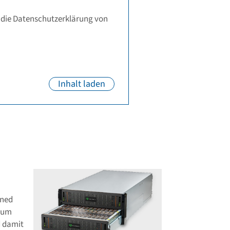
ined
e um
d damit