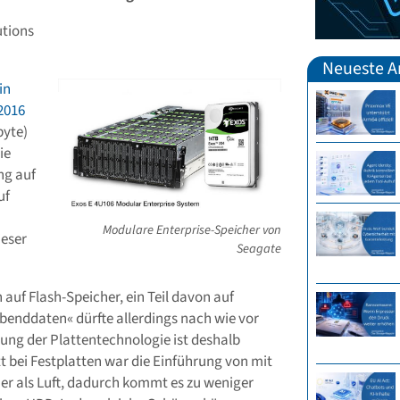
utions
Neueste Ar
in
2016
byte)
ie
ng auf
uf
Modulare Enterprise-Speicher von
eser
Seagate
h auf Flash-Speicher, ein Teil davon auf
benddaten« dürfte allerdings nach wie vor
lung der Plattentechnologie ist deshalb
t bei Festplatten war die Einführung von mit
ner als Luft, dadurch kommt es zu weniger