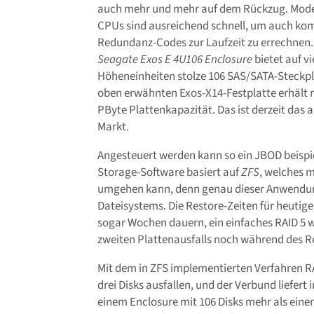
auch mehr und mehr auf dem Rückzug. Mod
CPUs sind ausreichend schnell, um auch ko
Redundanz-Codes zur Laufzeit zu errechnen.
Seagate Exos E 4U106 Enclosure
bietet auf vi
Höheneinheiten stolze 106 SAS/SATA-Steckplät
oben erwähnten Exos-X14-Festplatte erhält
PByte Plattenkapazität. Das ist derzeit da
Markt.
Angesteuert werden kann so ein JBOD beisp
Storage-Software basiert auf
ZFS
, welches 
umgehen kann, denn genau dieser Anwendungs
Dateisystems. Die Restore-Zeiten für heutig
sogar Wochen dauern, ein einfaches RAID 5 wä
zweiten Plattenausfalls noch während des Re
Mit dem in ZFS implementierten Verfahren R
drei Disks ausfallen, und der Verbund liefer
einem Enclosure mit 106 Disks mehr als eine