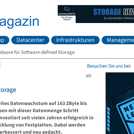
up
Datacenter
Infrastrukturen
Manageme
rdware für Software-defined Storage
Besuchen Sie uns bei:
kfr
torage
eites Datenwachstum auf 163 ZByte bis
en mit dieser Datenmenge Schritt
vestiert seit vielen Jahren erfolgreich in
cklung von Festplatten. Dabei werden
erbessert und neu gedacht.