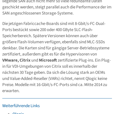
liegende SAN auch nicht mehr so viele redundante Daten
geschickt werden, steigt parallel auch die Performance der im
SAN angeschlossenen Storage-Systeme.
Die jetzigen Fabriccache-Boards sind mit 8-Gbit/s-FC-Dual-
Ports bestückt sowie 200 oder 400 GByte SLC-Flash-
Speicherbereich. Spätere Versionen können auch über
größere Flash-Volumen verfügen, ebenfalls sind MLC-SSDs
denkbar. Die Karten sind für gängige Server-Betriebssysteme
zertifiziert, außerdem gibt es für die Hypervisoren von
VMware, Citrix
und
Microsoft
zertifizierte Plug-ins. Ein Plug-
in für VDI-Umgebungen von Citrix soll es innerhalb der
nächsten 30 Tage geben. Da sich die Lösung stark an OEMs
und Value-Added-Reseller (VARs) richtet, nennt Qlogic keine
Preise. Modelle mit 16-Gbit/s-FC-Ports sind ca. Mitte 2014 zu
erwarten.
Weiterführende Links