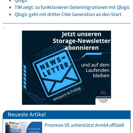
Qlogic
TIM zeigt: so funktionieren Datenmigrationen mit Qlogic
Qlogic geht mit dritter CNA-Generation an den Start
.
Neueste Artikel
Proxmox VE unterstützt Arm64 offiziell