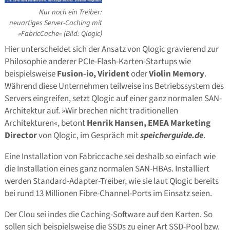
Nur noch ein Treiber:
neuartiges Server-Caching mit
»FabricCache« (Bild: Qlogic)
Hier unterscheidet sich der Ansatz von Qlogic gravierend zur
Philosophie anderer PCIe-Flash-Karten-Startups wie
beispielsweise
Fusion-io, Virident
oder
Violin Memory
.
Während diese Unternehmen teilweise ins Betriebssystem des
Servers eingreifen, setzt Qlogic auf einer ganz normalen SAN-
Architektur auf. »Wir brechen nicht traditionellen
Architekturen«, betont
Henrik Hansen, EMEA Marketing
Director
von Qlogic, im Gespräch mit
speicherguide.de
.
Eine Installation von Fabriccache sei deshalb so einfach wie
die Installation eines ganz normalen SAN-HBAs. Installiert
werden Standard-Adapter-Treiber, wie sie laut Qlogic bereits
bei rund 13 Millionen Fibre-Channel-Ports im Einsatz seien.
Der Clou sei indes die Caching-Software auf den Karten. So
sollen sich beispielsweise die SSDs zu einer Art SSD-Pool bzw.