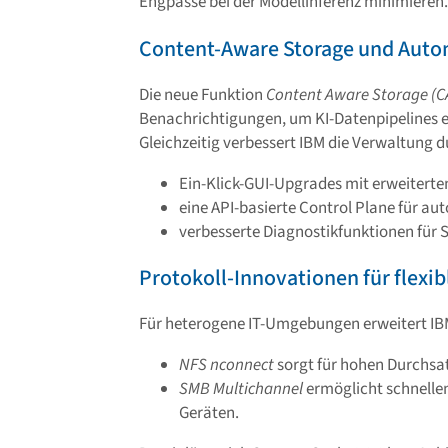
Engpässe bei der Modellinferenz minimieren.
Content-Aware Storage und Auto
Die neue Funktion
Content Aware Storage (C
Benachrichtigungen, um KI-Datenpipelines er
Gleichzeitig verbessert IBM die Verwaltung d
Ein-Klick-GUI-Upgrades mit erweiterte
eine API-basierte Control Plane für a
verbesserte Diagnostikfunktionen für 
Protokoll-Innovationen für flexib
Für heterogene IT-Umgebungen erweitert IBM
NFS nconnect
sorgt für hohen Durchsa
SMB Multichannel
ermöglicht schnelle
Geräten.