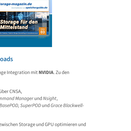
loads
enge Integration mit
NVIDIA
. Zu den
über CNSA,
ommand Manager
und
Nsight
,
 BasePOD,
SuperPOD
und
Grace Blackwell
-
 zwischen Storage und GPU optimieren und