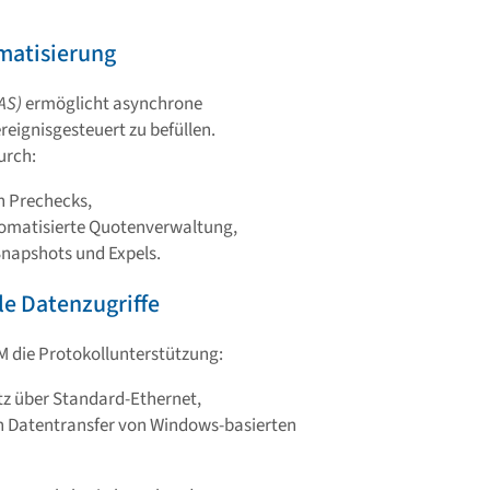
matisierung
AS)
ermöglicht asynchrone
eignisgesteuert zu befüllen.
urch:
n Prechecks,
utomatisierte Quotenverwaltung,
Snapshots und Expels.
le Datenzugriffe
 die Protokollunterstützung:
tz über Standard-Ethernet,
n Datentransfer von Windows-basierten