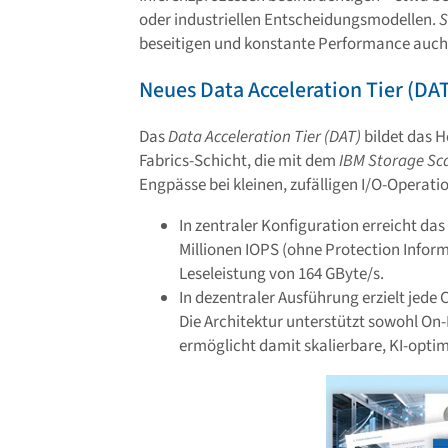
oder industriellen Entscheidungsmodellen.
S
beseitigen und konstante Performance auch 
Neues Data Acceleration Tier (DA
Das
Data Acceleration Tier (DAT)
bildet das H
Fabrics-Schicht, die mit dem
IBM Storage Sc
Engpässe bei kleinen, zufälligen I/O-Operatio
In zentraler Konfiguration erreicht da
Millionen IOPS (ohne Protection Informa
Leseleistung von 164 GByte/s.
In dezentraler Ausführung erzielt jede C
Die Architektur unterstützt sowohl O
ermöglicht damit skalierbare, KI-optim