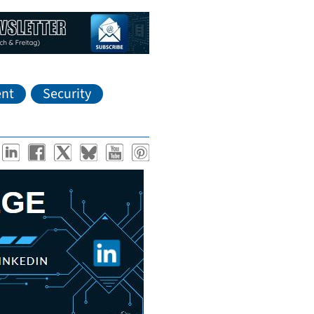
nt
Security