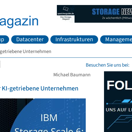
up
Datacenter
Infrastrukturen
Manageme
KI-getriebene Unternehmen
Besuchen Sie uns bei:
Michael Baumann
ür KI-getriebene Unternehmen