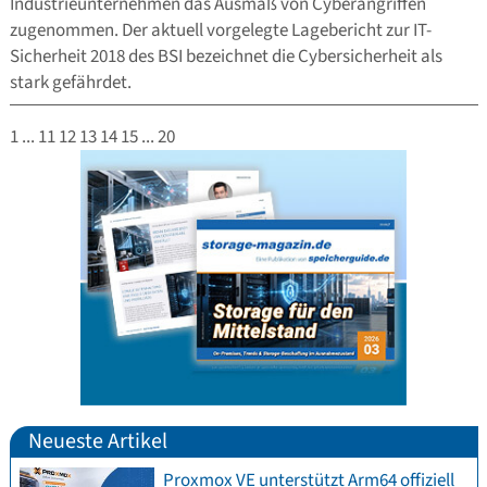
Industrieunternehmen das Ausmaß von Cyberangriffen
zugenommen. Der aktuell vorgelegte Lagebericht zur IT-
Sicherheit 2018 des BSI bezeichnet die Cybersicherheit als
stark gefährdet.
1
...
11
12
13
14
15
...
20
Neueste Artikel
Proxmox VE unterstützt Arm64 offiziell