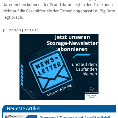
Daten ziehen können. Der Grund dafür liegt in der IT, die noch
nicht auf die Geschäftsziele der Firmen angepasst ist. Big Data
liegt brach.
1
...
29
30
31
32
33
34
Neueste Artikel
Proxmox VE unterstützt Arm64 offiziell