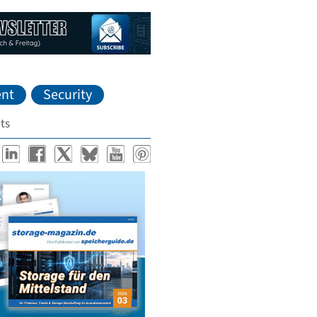
nt
Security
ts