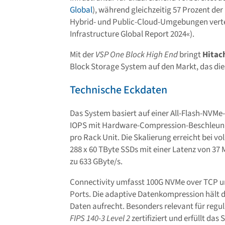
Global
), während gleichzeitig 57 Prozent der
Hybrid- und Public-Cloud-Umgebungen verte
Infrastructure Global Report 2024«).
Mit der
VSP One Block High End
bringt
Hitac
Block Storage System auf den Markt, das di
Technische Eckdaten
Das System basiert auf einer All-Flash-NVMe-A
IOPS mit Hardware-Compression-Beschleunig
pro Rack Unit. Die Skalierung erreicht bei v
288 x 60 TByte SSDs mit einer Latenz von 37
zu 633 GByte/s.
Connectivity umfasst 100G NVMe over TCP un
Ports. Die adaptive Datenkompression hält
Daten aufrecht. Besonders relevant für regu
FIPS 140-3 Level 2
zertifiziert und erfüllt d