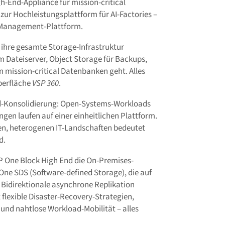
h-End-Appliance für mission-critical
zur Hochleistungsplattform für AI-Factories –
n Management-Plattform.
ihre gesamte Storage-Infrastruktur
 Dateiserver, Object Storage für Backups,
 mission-critical Datenbanken geht. Alles
berfläche
VSP 360
.
ad-Konsolidierung: Open-Systems-Workloads
gen laufen auf einer einheitlichen Plattform.
n, heterogenen IT-Landschaften bedeutet
d.
SP One Block High End die On-Premises-
 One SDS (Software-defined Storage), die auf
. Bidirektionale asynchrone Replikation
flexible Disaster-Recovery-Strategien,
und nahtlose Workload-Mobilität – alles