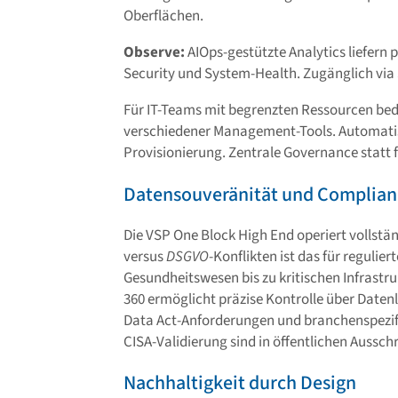
Oberflächen.
Observe:
AIOps-gestützte Analytics liefern 
Security und System-Health. Zugänglich via
Für IT-Teams mit begrenzten Ressourcen bedeu
verschiedener Management-Tools. Automatis
Provisionierung. Zentrale Governance statt f
Datensouveränität und Complian
Die VSP One Block High End operiert vollstä
versus
DSGVO
-Konflikten ist das für reguli
Gesundheitswesen bis zu kritischen Infrastr
360 ermöglicht präzise Kontrolle über Date
Data Act-Anforderungen und branchenspezifi
CISA-Validierung sind in öffentlichen Ausschr
Nachhaltigkeit durch Design