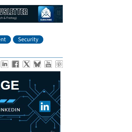
nt
Security