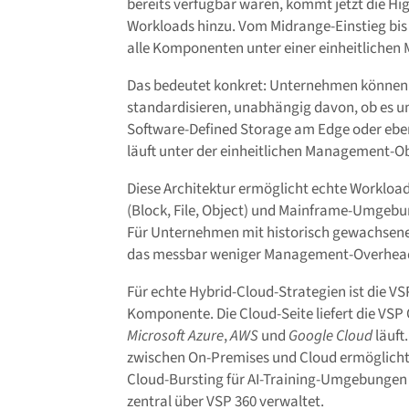
bereits verfügbar waren, kommt jetzt die Hig
Workloads hinzu. Vom Midrange-Einstieg bis 
alle Komponenten unter einer einheitliche
Das bedeutet konkret: Unternehmen können 
standardisieren, unabhängig davon, ob es um
Software-Defined Storage am Edge oder eben
läuft unter der einheitlichen Management-O
Diese Architektur ermöglicht echte Worklo
(Block, File, Object) und Mainframe-Umgebun
Für Unternehmen mit historisch gewachsene
das messbar weniger Management-Overhea
Für echte Hybrid-Cloud-Strategien ist die V
Komponente. Die Cloud-Seite liefert die VSP
Microsoft Azure
,
AWS
und
Google Cloud
läuft
zwischen On-Premises und Cloud ermöglicht 
Cloud-Bursting für AI-Training-Umgebungen 
zentral über VSP 360 verwaltet.