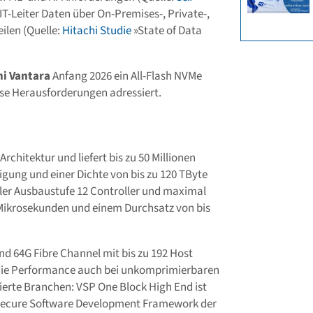
 IT-Leiter Daten über On-Premises-, Private-,
ilen (Quelle:
Hitachi Studie
»State of Data
hi Vantara
Anfang 2026 ein All-Flash NVMe
ese Herausforderungen adressiert.
rchitektur und liefert bis zu 50 Millionen
ung und einer Dichte von bis zu 120 TByte
oller Ausbaustufe 12 Controller und maximal
 Mikrosekunden und einem Durchsatz von bis
d 64G Fibre Channel mit bis zu 192 Host
 die Performance auch bei unkomprimierbaren
lierte Branchen: VSP One Block High End ist
as Secure Software Development Framework der