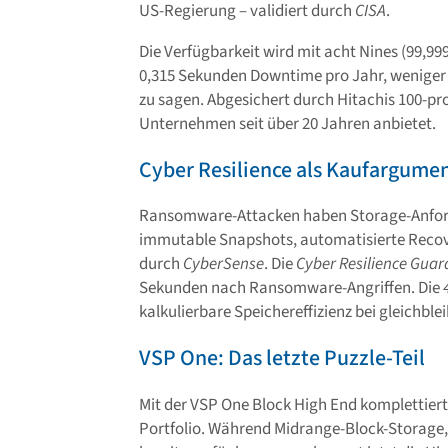
US-Regierung – validiert durch
CISA
.
Die Verfügbarkeit wird mit acht Nines (99,9
0,315 Sekunden Downtime pro Jahr, weniger a
zu sagen. Abgesichert durch Hitachis 100-pro
Unternehmen seit über 20 Jahren anbietet.
Cyber Resilience als Kaufargume
Ransomware-Attacken haben Storage-Anforde
immutable Snapshots, automatisierte Reco
durch
CyberSense
. Die
Cyber Resilience Guar
Sekunden nach Ransomware-Angriffen. Die
kalkulierbare Speichereffizienz bei gleichbl
VSP One: Das letzte Puzzle-Teil
Mit der VSP One Block High End komplettiert
Portfolio. Während Midrange-Block-Storage, 