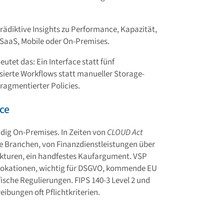
prädiktive Insights zu Performance, Kapazität,
 SaaS, Mobile oder On-Premises.
tet das: Ein Interface statt fünf
ierte Workflows statt manueller Storage-
ragmentierter Policies.
ce
ndig On-Premises. In Zeiten von
CLOUD Act
erte Branchen, von Finanzdienstleistungen über
ukturen, ein handfestes Kaufargument. VSP
nlokationen, wichtig für DSGVO, kommende EU
sche Regulierungen. FIPS 140-3 Level 2 und
eibungen oft Pflichtkriterien.