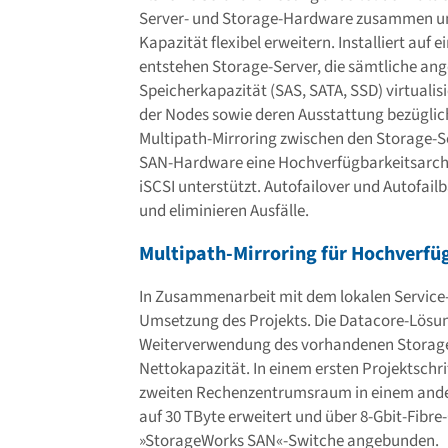
Server- und Storage-Hardware zusammen und
Kapazität flexibel erweitern. Installiert a
entstehen Storage-Server, die sämtliche ang
Speicherkapazität (SAS, SATA, SSD) virtualisi
der Nodes sowie deren Ausstattung bezüglich
Multipath-Mirroring zwischen den Storage-S
SAN-Hardware eine Hochverfügbarkeitsarchit
iSCSI unterstützt. Autofailover und Autof
und eliminieren Ausfälle.
Multipath-Mirroring für Hochverfü
In Zusammenarbeit mit dem lokalen Service
Umsetzung des Projekts. Die Datacore-Lösun
Weiterverwendung des vorhandenen Storage-
Nettokapazität. In einem ersten Projektschri
zweiten Rechenzentrumsraum in einem ander
auf 30 TByte erweitert und über 8-Gbit-Fibr
»StorageWorks SAN«-Switche angebunden.