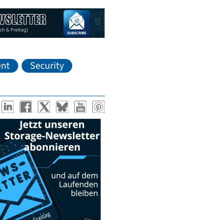
nt
Security