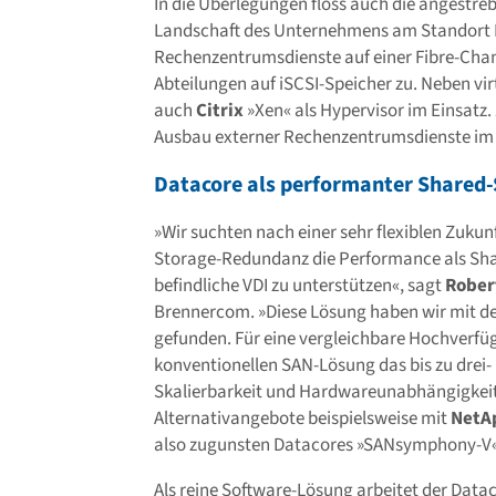
In die Überlegungen floss auch die angestre
Landschaft des Unternehmens am Standort B
Rechenzentrumsdienste auf einer Fibre-Chann
Abteilungen auf iSCSI-Speicher zu. Neben vi
auch
Citrix
»Xen« als Hypervisor im Einsatz
Ausbau externer Rechenzentrumsdienste im
Datacore als performanter Shared-
»Wir suchten nach einer sehr flexiblen Zukun
Storage-Redundanz die Performance als Sha
befindliche VDI zu unterstützen«, sagt
Rober
Brennercom. »Diese Lösung haben wir mit d
gefunden. Für eine vergleichbare Hochverfüg
konventionellen SAN-Lösung das bis zu drei- 
Skalierbarkeit und Hardwareunabhängigkeit 
Alternativangebote beispielsweise mit
NetA
also zugunsten Datacores »SANsymphony-V«
Als reine Software-Lösung arbeitet der Data