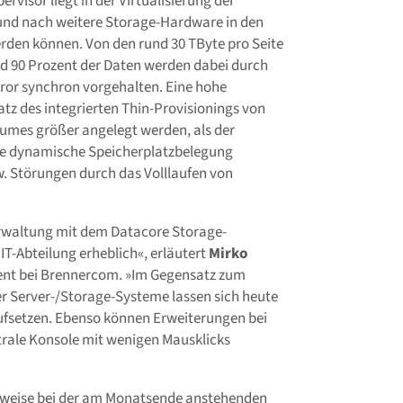
visor liegt in der Virtualisierung der
und nach weitere Storage-Hardware in den
erden können. Von den rund 30 TByte pro Seite
und 90 Prozent der Daten werden dabei durch
rror synchron vorgehalten. Eine hohe
tz des integrierten Thin-Provisionings von
olumes größer angelegt werden, als der
die dynamische Speicherplatzbelegung
. Störungen durch das Volllaufen von
Verwaltung mit dem Datacore Storage-
IT-Abteilung erheblich«, erläutert
Mirko
ent bei Brennercom. »Im Gegensatz zum
 Server-/Storage-Systeme lassen sich heute
ufsetzen. Ebenso können Erweiterungen bei
trale Konsole mit wenigen Mausklicks
lsweise bei der am Monatsende anstehenden