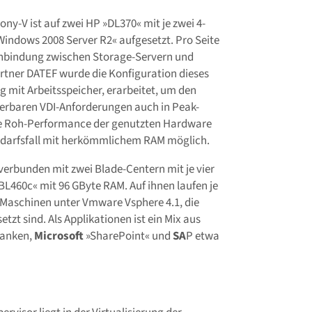
y-V ist auf zwei HP »DL370« mit je zwei 4-
indows 2008 Server R2« aufgesetzt. Pro Seite
 Anbindung zwischen Storage-Servern und
tner DATEF wurde die Konfiguration dieses
g mit Arbeitsspeicher, erarbeitet, um den
ierbaren VDI-Anforderungen auch in Peak-
die Roh-Performance der genutzten Hardware
Bedarfsfall mit herkömmlichem RAM möglich.
verbunden mit zwei Blade-Centern mit je vier
L460c« mit 96 GByte RAM. Auf ihnen laufen je
 Maschinen unter Vmware Vsphere 4.1, die
tzt sind. Als Applikationen ist ein Mix aus
banken,
Microsoft
»SharePoint« und
SA
P etwa