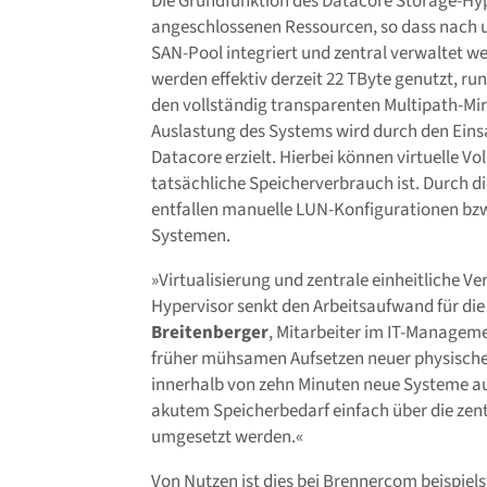
Die Grundfunktion des Datacore Storage-Hyper
angeschlossenen Ressourcen, so dass nach 
SAN-Pool integriert und zentral verwaltet w
werden effektiv derzeit 22 TByte genutzt, r
den vollständig transparenten Multipath-Mi
Auslastung des Systems wird durch den Einsa
Datacore erzielt. Hierbei können virtuelle V
tatsächliche Speicherverbrauch ist. Durch 
entfallen manuelle LUN-Konfigurationen bzw
Systemen.
»Virtualisierung und zentrale einheitliche 
Hypervisor senkt den Arbeitsaufwand für die 
Breitenberger
, Mitarbeiter im IT-Managem
früher mühsamen Aufsetzen neuer physischer
innerhalb von zehn Minuten neue Systeme a
akutem Speicherbedarf einfach über die zen
umgesetzt werden.«
Von Nutzen ist dies bei Brennercom beispie