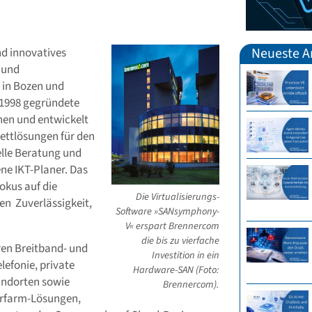
Neueste Ar
nd innovatives
 und
 in Bozen und
s 1998 gegründete
en und entwickelt
lettlösungen für den
elle Beratung und
ne IKT-Planer. Das
okus auf die
Die Virtualisierungs-
en Zuverlässigkeit,
Software »SANsymphony-
V« erspart Brennercom
die bis zu vierfache
en Breitband- und
Investition in ein
lefonie, private
Hardware-SAN (Foto:
tandorten sowie
Brennercom).
erfarm-Lösungen,