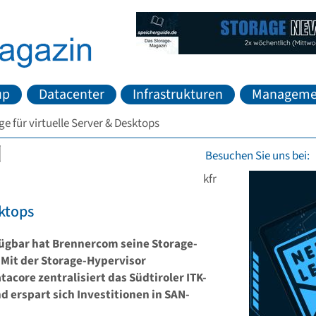
up
Datacenter
Infrastrukturen
Manageme
ge für virtuelle Server & Desktops
Besuchen Sie uns bei:
kfr
sktops
gbar hat Brennercom seine Storage-
 Mit der Storage-Hypervisor
core zentralisiert das Südtiroler ITK-
erspart sich Investitionen in SAN-