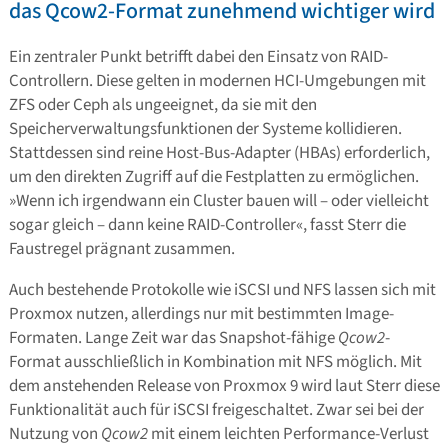
das Qcow2-Format zunehmend wichtiger wird
Ein zentraler Punkt betrifft dabei den Einsatz von RAID-
Controllern. Diese gelten in modernen HCI-Umgebungen mit
ZFS oder Ceph als ungeeignet, da sie mit den
Speicherverwaltungsfunktionen der Systeme kollidieren.
Stattdessen sind reine Host-Bus-Adapter (HBAs) erforderlich,
um den direkten Zugriff auf die Festplatten zu ermöglichen.
»Wenn ich irgendwann ein Cluster bauen will – oder vielleicht
sogar gleich – dann keine RAID-Controller«, fasst Sterr die
Faustregel prägnant zusammen.
Auch bestehende Protokolle wie iSCSI und NFS lassen sich mit
Proxmox nutzen, allerdings nur mit bestimmten Image-
Formaten. Lange Zeit war das Snapshot-fähige
Qcow2
-
Format ausschließlich in Kombination mit NFS möglich. Mit
dem anstehenden Release von Proxmox 9 wird laut Sterr diese
Funktionalität auch für iSCSI freigeschaltet. Zwar sei bei der
Nutzung von
Qcow2
mit einem leichten Performance-Verlust