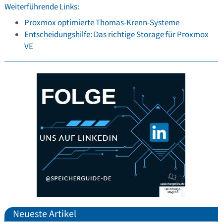
Weiterführende Links:
Proxmox optimierte Thomas-Krenn-Systeme
Entscheidungshilfe: Das richtige Storage für Proxmox
VE
Neueste Artikel