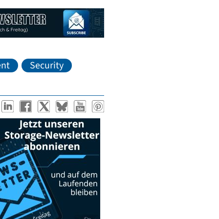
nt
Security