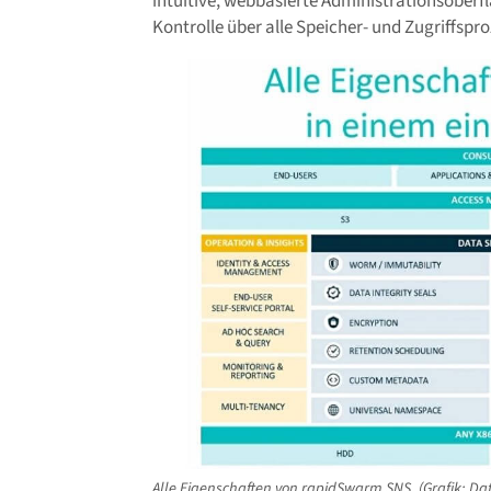
intuitive, webbasierte Administrationsoberfl
Kontrolle über alle Speicher- und Zugriffspro
Alle Eigenschaften von rapidSwarm SNS. (Grafik: Da