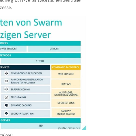
äche gibt IT-Verantwortlichen zentrale
zesse.
taCore)