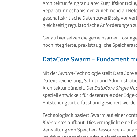
Architektur, feingranularer Zugriffskontrol
Reparaturmechanismen zunehmend an Relev
geschäftskritische Daten zuverlässig vor Ve
gleichzeitig regulatorische Anforderungen zu
Genau hier setzen die gemeinsamen Lösung
hochintegrierte, praxistaugliche Speicherarch
DataCore Swarm – Fundament mo
Mit der
Swarm
-Technologie stellt DataCore e
Datenspeicherung, Schutz und Administration
Architektur bündelt. Der
DataCore Single N
speziell entwickelt für dezentrale oder Edg
Entstehungsort erfasst und gesichert werde
Technologisch basiert Swarm auf einer contai
Kubernetes
aufbaut. Dies ermöglicht eine fle
Verwaltung von Speicher-Ressourcen – unab