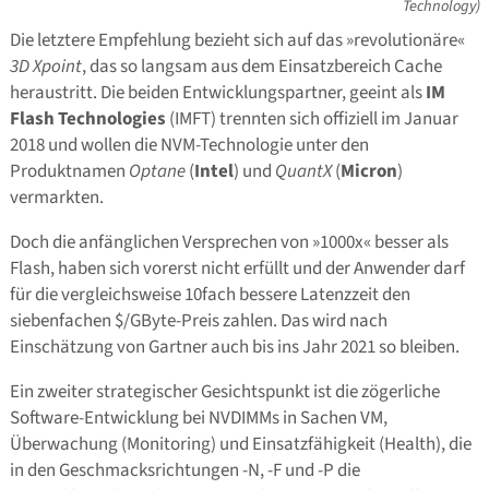
Technology)
Die letztere Empfehlung bezieht sich auf das »revolutionäre«
3D Xpoint
, das so langsam aus dem Einsatzbereich Cache
heraustritt. Die beiden Entwicklungspartner, geeint als
IM
Flash Technologies
(IMFT) trennten sich offiziell im Januar
2018 und wollen die NVM-Technologie unter den
Produktnamen
Optane
(
Intel
) und
QuantX
(
Micron
)
vermarkten.
Doch die anfänglichen Versprechen von »1000x« besser als
Flash, haben sich vorerst nicht erfüllt und der Anwender darf
für die vergleichsweise 10fach bessere Latenzzeit den
siebenfachen $/GByte-Preis zahlen. Das wird nach
Einschätzung von Gartner auch bis ins Jahr 2021 so bleiben.
Ein zweiter strategischer Gesichtspunkt ist die zögerliche
Software-Entwicklung bei NVDIMMs in Sachen VM,
Überwachung (Monitoring) und Einsatzfähigkeit (Health), die
in den Geschmacksrichtungen -N, -F und -P die