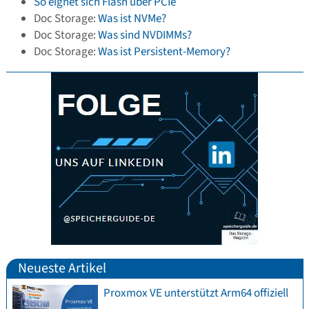
So eignet sich Flash über PCIe
Doc Storage:
Was ist NVMe?
Doc Storage:
Was sind NVDIMMs?
Doc Storage:
Was ist Persistent-Memory?
Neueste Artikel
Proxmox VE unterstützt Arm64 offiziell