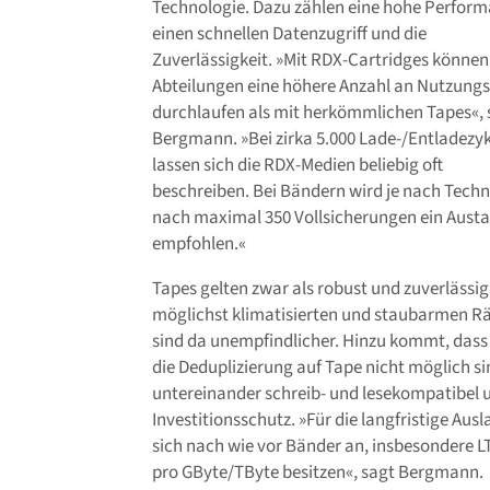
Technologie. Dazu zählen eine hohe Perform
einen schnellen Datenzugriff und die
Zuverlässigkeit. »Mit RDX-Cartridges können 
Abteilungen eine höhere Anzahl an Nutzungs
durchlaufen als mit herkömmlichen Tapes«, 
Bergmann. »Bei zirka 5.000 Lade-/Entladezy
lassen sich die RDX-Medien beliebig oft
beschreiben. Bei Bändern wird je nach Techn
nach maximal 350 Vollsicherungen ein Aust
empfohlen.«
Tapes gelten zwar als robust und zuverlässig
möglichst klimatisierten und staubarmen Rä
sind da unempfindlicher. Hinzu kommt, dass
die Deduplizierung auf Tape nicht möglich si
untereinander schreib- und lesekompatibel 
Investitionsschutz. »Für die langfristige Au
sich nach wie vor Bänder an, insbesondere LT
pro GByte/TByte besitzen«, sagt Bergmann.