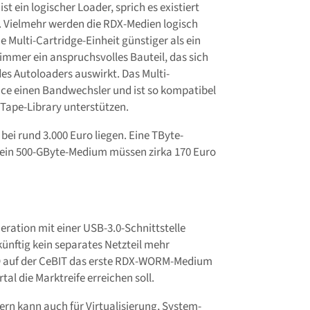
t ein logischer Loader, sprich es existiert
. Vielmehr werden die RDX-Medien logisch
ie Multi-Cartridge-Einheit günstiger als ein
immer ein anspruchsvolles Bauteil, das sich
des Autoloaders auswirkt. Das Multi-
nce einen Bandwechsler und ist so kompatibel
Tape-Library unterstützen.
ei rund 3.000 Euro liegen. Eine TByte-
ür ein 500-GByte-Medium müssen zirka 170 Euro
eration mit einer USB-3.0-Schnittstelle
ünftig kein separates Netzteil mehr
O auf der CeBIT das erste RDX-WORM-Medium
tal die Marktreife erreichen soll.
dern kann auch für Virtualisierung, System-