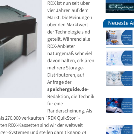
RDX ist nun seit über
vier Jahren auf dem
Markt. Die Meinungen
Neueste Ar
über den Marktwert
der Technologie sind
geteilt. Während alle
RDX-Anbieter
naturgemäß sehr viel
davon halten, erklären
mehrere Storage-
Distributoren, auf
Anfrage der
speicherguide.de
-
Redaktion, die Technik
für eine
Randerscheinung. Als
als 270.000 verkauften `RDX QuikStor´-
ten RDX-Kassetten sind wir der weltweit
ger-Systemen und stellen damit knapp 74