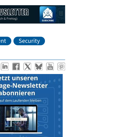
nt
Security