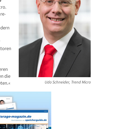
o
cro.
re-
ndern
r
ktoren
eren
n die
Udo Schneider, Trend Micro
ten.«