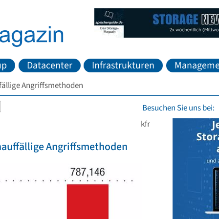
up
Datacenter
Infrastrukturen
Manageme
fällige Angriffsmethoden
Besuchen Sie uns bei:
kfr
nauffällige Angriffsmethoden