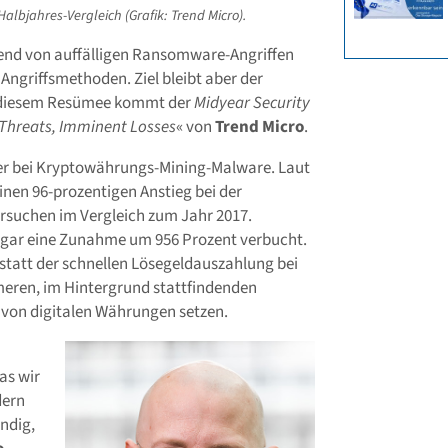
bjahres-Vergleich (Grafik: Trend Micro).
end von auffälligen Ransomware-Angriffen
 Angriffsmethoden. Ziel bleibt aber der
u diesem Resümee kommt der
Midyear Security
Threats, Imminent Losses
« von
Trend Micro
.
her bei Kryptowährungs-Mining-Malware. Laut
inen 96-prozentigen Anstieg bei der
rsuchen im Vergleich zum Jahr 2017.
ogar eine Zunahme um 956 Prozent verbucht.
 statt der schnellen Lösegeldauszahlung bei
eren, im Hintergrund stattfindenden
 von digitalen Währungen setzen.
as wir
dern
ändig,