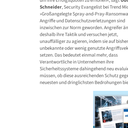
um ihre Erfolgsquoten zu erhöhen«, sagt
Ud
Schneider
, Security Evangelist bei Trend Mi
»Großangelegte Spray-and-Pray-Ransomwa
Angriffe und Datenschutzverletzungen sind
inzwischen zur Norm geworden. Angreifer ä
deshalb ihre Taktik und versuchen jetzt,
unauffälliger zu agieren, indem sie auf bishe
unbekannte oder wenig genutzte Angriffsve
setzen. Das bedeutet einmal mehr, dass
Verantwortliche in Unternehmen ihre
Sicherheitssysteme dahingehend neu evalui
müssen, ob diese ausreichenden Schutz gege
neuesten und dringlichsten Bedrohungen bie