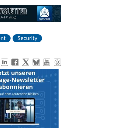
nt
Security