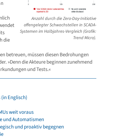
an
nlich
Anzahl durch die Zero-Day-Initiative
offengelegter Schwachstellen in SCADA-
rwendet
Systemen im Halbjahres-Vergleich (Grafik:
its
Trend Micro).
h die
agen betreuen, müssen diesen Bedrohungen
der. »Denn die Akteure beginnen zunehmend
 Erkundungen und Tests.«
(in Englisch)
KMUs weit voraus
egie und Automatismen
tegisch und proaktiv begegnen
ie