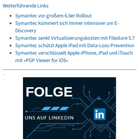
Weiterführende Links
Symantec vor großem 6.0er Rollout
Symantec kümmert sich immer intensiver um E-
Discovery
Symantec senkt Virtualisierungskosten mit Filestore 5.7
Symantec schützt Apple iPad mit Data-Loss-Prevention
Symantec verschlüsselt Apple-iPhone, iPad und iTouch
mit »PGP Viewer for iOS«
.