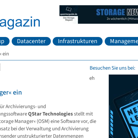
up
Datacenter
Infrastrukturen
Manageme
« ein
Besuchen Sie uns bei:
eh
ger« ein
für Archivierungs- und
ungssoftware
QStar Technologies
stellt mit
orage Manager« (OSM) eine Software vor, die
satz bei der Verwaltung und Archivierung
hsender unstrukturierter Datenmengen