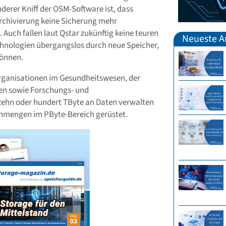
nderer Kniff der OSM-Software ist, dass
rchivierung keine Sicherung mehr
t. Auch fallen laut Qstar zukünftig keine teuren
Neueste Ar
hnologien übergangslos durch neue Speicher,
können.
Organisationen im Gesundheitswesen, der
en sowie Forschungs- und
 zehn oder hundert TByte an Daten verwalten
tenmengen im PByte-Bereich gerüstet.