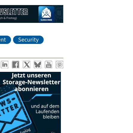
nt
Security