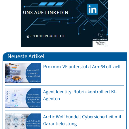
Neueste Artikel
Proxmox VE unterstützt Arm64 offiziell
Agent Identity: Rubrik kontrolliert KI-
Agenten
Arctic Wolf bündelt Cybersicherheit mit
Garantieleistung