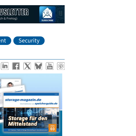
nt
Security