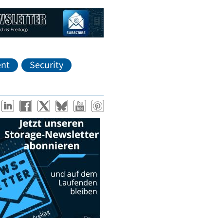
nt
Security