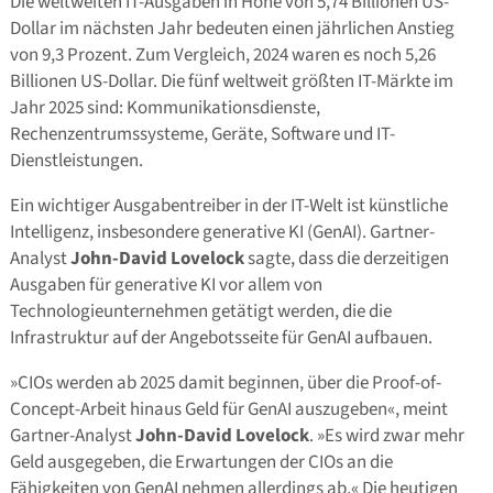
Die weltweiten IT-Ausgaben in Höhe von 5,74 Billionen US-
Dollar im nächsten Jahr bedeuten einen jährlichen Anstieg
von 9,3 Prozent. Zum Vergleich, 2024 waren es noch 5,26
Billionen US-Dollar. Die fünf weltweit größten IT-Märkte im
Jahr 2025 sind: Kommunikationsdienste,
Rechenzentrumssysteme, Geräte, Software und IT-
Dienstleistungen.
Ein wichtiger Ausgabentreiber in der IT-Welt ist künstliche
Intelligenz, insbesondere generative KI (GenAI). Gartner-
Analyst
John-David Lovelock
sagte, dass die derzeitigen
Ausgaben für generative KI vor allem von
Technologieunternehmen getätigt werden, die die
Infrastruktur auf der Angebotsseite für GenAI aufbauen.
»CIOs werden ab 2025 damit beginnen, über die Proof-of-
Concept-Arbeit hinaus Geld für GenAI auszugeben«, meint
Gartner-Analyst
John-David Lovelock
. »Es wird zwar mehr
Geld ausgegeben, die Erwartungen der CIOs an die
Fähigkeiten von GenAI nehmen allerdings ab.« Die heutigen