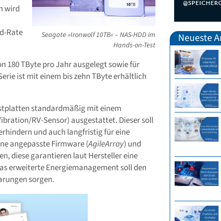
n wird
d-Rate
Seagate »Ironwolf 10TB« – NAS-HDD im
Neueste Ar
Hands-on-Test
on 180 TByte pro Jahr ausgelegt sowie für
erie ist mit einem bis zehn TByte erhältlich
Festplatten standardmäßig mit einem
bration/RV-Sensor) ausgestattet. Dieser soll
rhindern und auch langfristig für eine
ne angepasste Firmware (
AgileArray
) und
 diese garantieren laut Hersteller eine
 Das erweiterte Energiemanagement soll den
arungen sorgen.