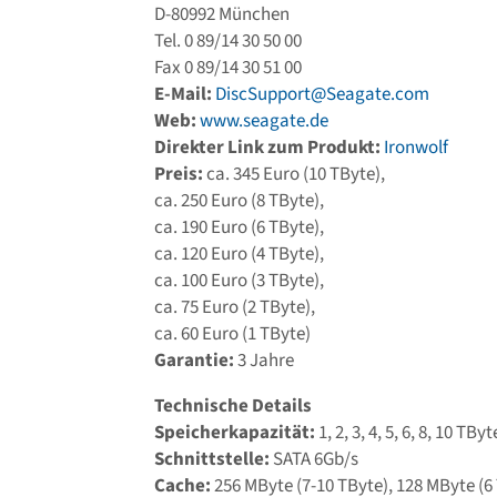
D-80992 München
Tel. 0 89/14 30 50 00
Fax 0 89/14 30 51 00
E-Mail:
DiscSupport@Seagate.com
Web:
www.seagate.de
Direkter Link zum Produkt:
Ironwolf
Preis:
ca. 345 Euro (10 TByte),
ca. 250 Euro (8 TByte),
ca. 190 Euro (6 TByte),
ca. 120 Euro (4 TByte),
ca. 100 Euro (3 TByte),
ca. 75 Euro (2 TByte),
ca. 60 Euro (1 TByte)
Garantie:
3 Jahre
Technische Details
Speicherkapazität:
1, 2, 3, 4, 5, 6, 8, 10 TByt
Schnittstelle:
SATA 6Gb/s
Cache:
256 MByte (7-10 TByte), 128 MByte (6