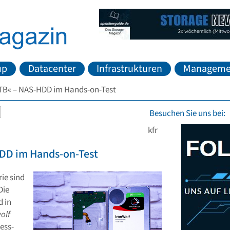
up
Datacenter
Infrastrukturen
Manageme
0TB« – NAS-HDD im Hands-on-Test
Besuchen Sie uns bei:
kfr
HDD im Hands-on-Test
rie sind
Die
d in
olf
ess-