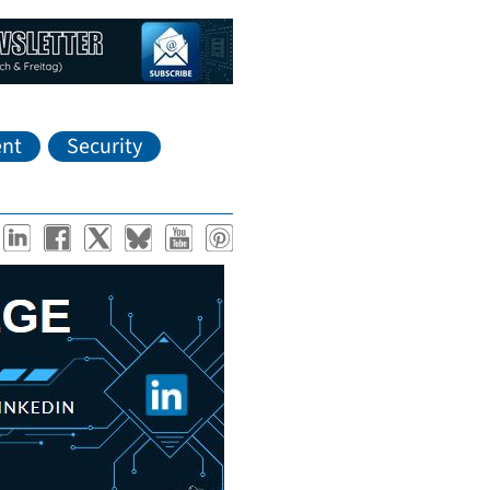
nt
Security