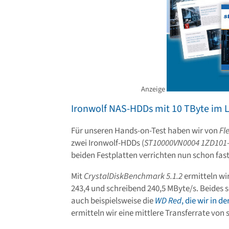
Anzeige
Ironwolf NAS-HDDs mit 10 TByte im L
Für unseren Hands-on-Test haben wir von
Fl
zwei Ironwolf-HDDs (
ST10000VN0004 1ZD101
beiden Festplatten verrichten nun schon fast 
Mit
CrystalDiskBenchmark 5.1.2
ermitteln wir
243,4 und schreibend 240,5 MByte/s. Beides s
auch beispielsweise die
WD Red
, die wir in d
ermitteln wir eine mittlere Transferrate von 